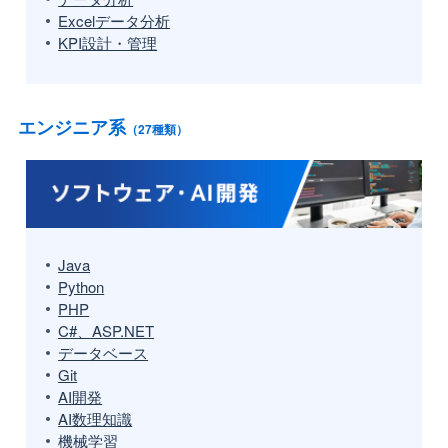
Excelデータ分析
KPI設計・管理
エンジニア系
（27種類）
Java
Python
PHP
C#、ASP.NET
データベース
Git
AI開発
AI数理知識
機械学習