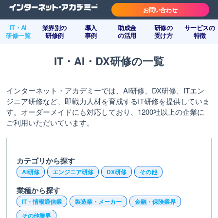
お問い合わせ
IT・AI
業界別の
導入
助成金
研修の
サービスの
研修一覧
研修例
事例
の活用
受け方
特徴
IT・AI・DX研修の一覧
インターネット・アカデミーでは、AI研修、DX研修、ITエン
ジニア研修など、即戦力人材を育成するIT研修を提供していま
す。オーダーメイドにも対応しており、1200社以上の企業に
ご利用いただいています。
カテゴリから探す
AI研修
エンジニア研修
DX研修
その他
業種から探す
IT・情報通信業
製造業・メーカー
金融・保険業界
その他業界