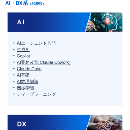
AI・DX系
（20種類）
AIエージェント入門
生成AI
Copilot
AI業務改善(Claude Cowork)
Claude Code
AI基礎
AI数理知識
機械学習
ディープラーニング