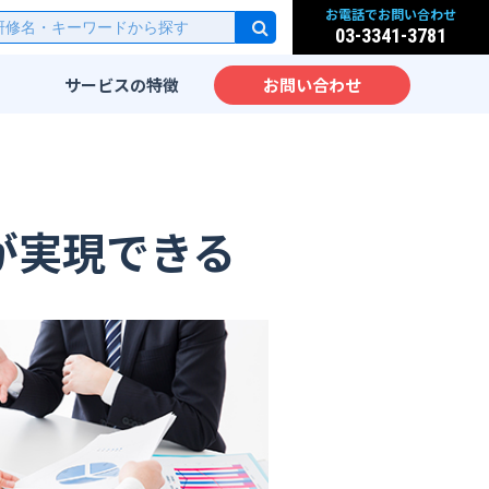
お電話でお問い合わせ
03-3341-3781
サービスの
特徴
お問い合わせ
研修
実践的なカリキュラム
派遣
先端IT技術をカリキュラム
化
サービス
IT教育のノウハウ
が実現できる
実践力が身につく研修設計
ッスン
海外人材のための英語IT研
修
大手企業向けIT研修
ム