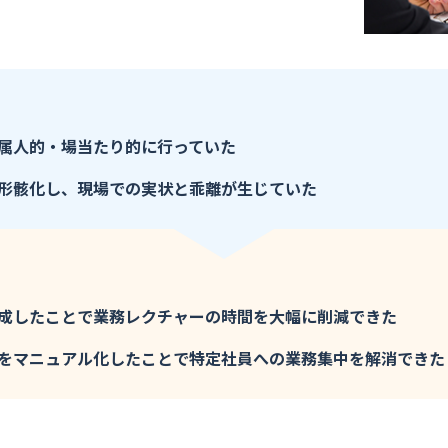
コンサルティング業界
流通・小売業界
旅行・レジャー業界
教育業界
属人的・場当たり的に行っていた
不動産・建設業界
形骸化し、現場での実状と乖離が生じていた
成したことで業務レクチャーの時間を大幅に削減できた
をマニュアル化したことで特定社員への業務集中を解消できた