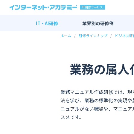
IT研修サービス
IT・AI研修
業界別の
研修例
ホーム
研修ラインナップ
ビジネス研
IT・AI研修 全一覧
AI研修
DX研修
業務の属人
エンジニア研修
新入社員向け研修
マーケティング研修
業務マニュアル作成研修では、現
法を学び、業務の標準化の実現や
その他
ニュアルがない職場や、マニュア
スメです。