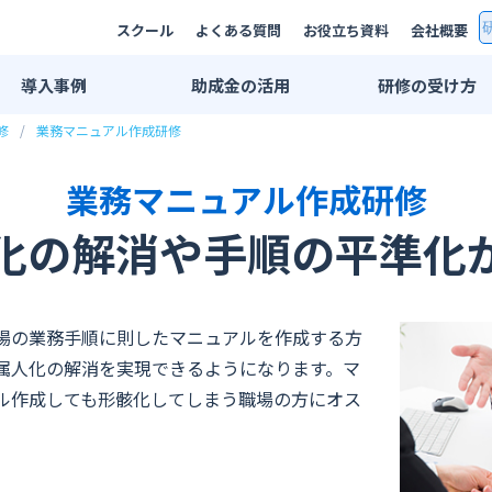
スクール
よくある質問
お役立ち資料
会社概要
導入
事例
助成金
の活用
研修の
受け方
修
業務マニュアル作成研修
研修事例一覧
双方向リモート
AI研修事例
集合研修・講師
業務マニュアル作成研修
エンジニア研修事例
法人用スクール
化の解消や手順の平準化
業界別活用例
eラーニング
IT・情報通信業界
プライベートレ
広告・メディア業界
公開講座
場の業務手順に則したマニュアルを作成する方
属人化の解消を実現できるようになります。マ
金融・保険業界
推奨PC環境
ル作成しても形骸化してしまう職場の方にオス
メーカー系
学習管理システ
印刷業界
出版業界