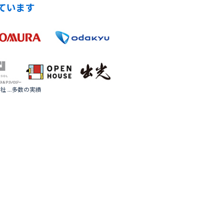
ています
 ...多数の実績