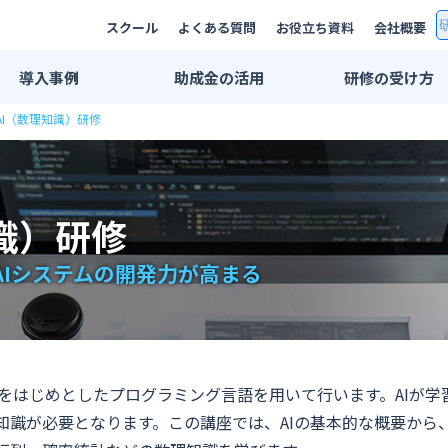
スクール
よくある質問
お役立ち資料
会社概要
導入
事例
助成金
の活用
研修の
受け方
AI（数理知識）研修
研修事例一覧
双方向リモート
AI研修事例
集合研修・講師
エンジニア研修事例
法人用スクール
識）研修
業界別活用例
eラーニング
IT・情報通信業界
プライベートレ
AIシステムの開発力が高まる
広告・メディア業界
公開講座
金融・保険業界
推奨PC環境
メーカー系
学習管理システ
honをはじめとしたプログラミング言語を用いて行います。AIが
印刷業界
知識が必要となります。この講座では、AIの基本的な概要から
出版業界