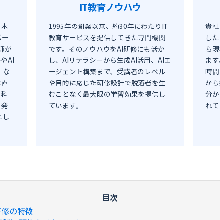
IT教育ノウハウ
日本
1995年の創業以来、約30年にわたりIT
貴社
バー
教育サービスを提供してきた専門機関
した
師が
です。そのノウハウをAI研修にも活か
ら現
やAI
し、AIリテラシーから生成AI活用、AIエ
ます
）な
ージェント構築まで、受講者のレベル
時間
に直
や目的に応じた研修設計で脱落者を生
から
工科
むことなく最大限の学習効果を提供し
分か
開発
ています。
れて
とし
研修の特徴