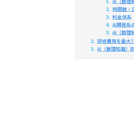
AI（数
時間数・
料金体系
AI開発
AI（数
研修費用を最大7
AI（数理知識）