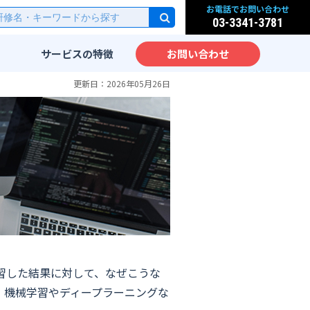
お電話でお問い合わせ
03-3341-3781
サービスの
特徴
お問い合わせ
研修
実践的なカリキュラム
更新日：2026年05月26日
派遣
先端IT技術をカリキュラム
化
サービス
IT教育のノウハウ
実践力が身につく研修設計
ッスン
海外人材のための英語IT研
修
大手企業向けIT研修
ム
学習した結果に対して、なぜこうな
、機械学習やディープラーニングな