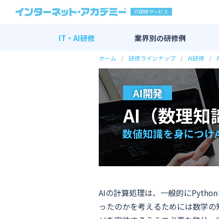
IT研修サービス
IT・AI研修
業界別の
研修例
ホーム
研修ラインナップ
AI研修
IT・AI研修 全一覧
AI研修
AI開発
DX研修
AI（数理知
エンジニア研修
新入社員向け研修
数値知識を身につけ
マーケティング研修
その他
AIの計算処理は、一般的にPyt
ったのかを考えるためには数学の