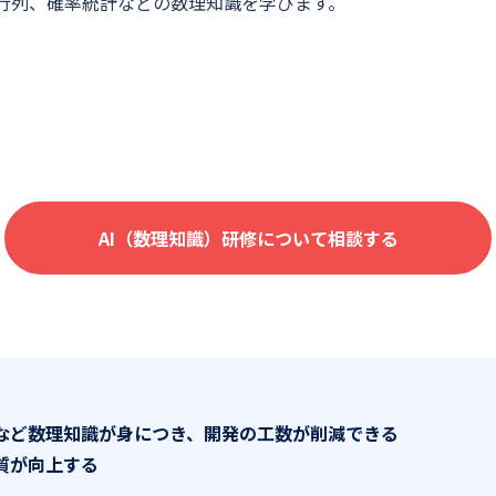
行列、確率統計などの数理知識を学びます。
コンサルティング業界
流通・小売業界
旅行・レジャー業界
教育業界
不動産・建設業界
AI（数理知識）研修について相談する
計など数理知識が身につき、開発の工数が削減できる
質が向上する