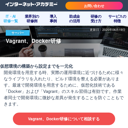
お問い合わせ
IT・AI
業界別の
導入
助成金
研修の
サービスの
研修一覧
研修例
事例
の活用
受け方
特徴
更新日：2025年06月19日
サーバー
Vagrant、Docker研修
仮想環境の構築から設定までを一元化
開発環境を用意する時、実際の運用環境に近づけるために様々
なライブラリを入れたり、ビルド環境を整える必要がありま
す。最速で開発環境を用意するために、仮想化技術である
「Docker」および「Vagrant」のスキル習得は有効です。作業
者同士で開発環境に微妙な差異が発生することを防ぐこともで
きます。
Vagrant、Docker研修について相談する