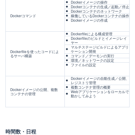
Dockerイメージの操作
Dockerコンテナの生成／起動／停止
Dockerコンテナのネットワーク
Dockerコマンド
稼働しているDockerコンテナの操作
Dockerイメージの作成
Dockerfileによる構成管理
Dockerfileのビルドとイメージレイ
ヤー
マルチステージビルドによるアプリ
ケーション開発
Dockerfileを使ったコードによ
るサーバ構築
コマンド／デーモンの実行
環境／ネットワークの設定
ファイルの設定
Dockerイメージの自動生成／公開、
レジストリ管理
複数コンテナ管理の概要
Dockerイメージの公開、複数
Webアプリケーションをローカルで
コンテナの管理
動かしてみよう
時間数・日程