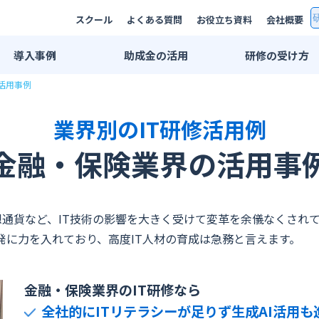
スクール
よくある質問
お役立ち資料
会社概要
導入
事例
助成金
の活用
研修の
受け方
活用事例
研修事例一覧
双方向リモート
AI研修事例
集合研修・講師
業界別のIT研修活用例
エンジニア研修事例
法人用スクール
金融・保険業界の活用事
業界別活用例
eラーニング
IT・情報通信業界
プライベートレ
広告・メディア業界
公開講座
、仮想通貨など、IT技術の影響を大きく受けて変革を余儀なくさ
発に力を入れており、高度IT人材の育成は急務と言えます。
金融・保険業界
推奨PC環境
メーカー系
学習管理システ
金融・保険業界のIT研修なら
印刷業界
全社的にITリテラシーが足りず生成AI活用も
出版業界