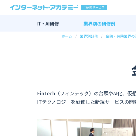
IT研修サービス
IT・AI研修
業界別の
研修例
ホーム
業界別研修
金融・保険業界の
IT・AI研修 全一覧
AI研修
DX研修
エンジニア研修
新入社員向け研修
マーケティング研修
FinTech（フィンテック）の台頭やAI化
ITテクノロジーを駆使した新規サービスの開
その他