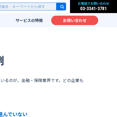
お電話でお問い合わせ
03-3341-3781
サービスの
特徴
お問い合わせ
研修
実践的なカリキュラム
派遣
先端IT技術をカリキュラム
化
サービス
IT教育のノウハウ
例
実践力が身につく研修設計
ッスン
海外人材のための英語IT研
修
大手企業向けIT研修
れているのが、金融・保険業界です。どの企業も
ム
進んでいない