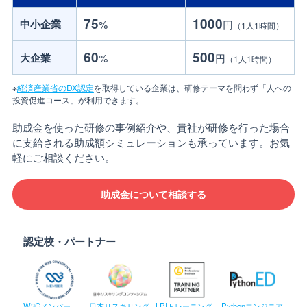
75
1000
中小企業
%
円
（1人1時間）
60
500
大企業
%
円
（1人1時間）
※
経済産業省のDX認定
を取得している企業は、研修テーマを問わず「人への
投資促進コース」が利用できます。
助成金を使った研修の事例紹介や、貴社が研修を行った場合
に支給される助成額シミュレーションも承っています。お気
軽にご相談ください。
助成金について相談する
認定校・パートナー
W3Cメンバー
日本リスキリング
LPIトレーニング
Pythonエンジニア