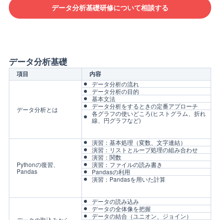
データ分析基礎研修について相談する
データ分析基礎
項目
内容
データ分析の流れ
データ分析の目的
基本文法
データ分析をするときの定番アプローチ
データ分析とは
各グラフの使いどころ(ヒストグラム、折れ
線、円グラフなど)
演習：基本処理（変数、文字連結）
演習：リストとループ処理の組み合わせ
演習：関数
Pythonの復習、
演習：ファイルの読み書き
Pandas
Pandasの利用
演習：Pandasを用いた計算
データの読み込み
データの全体像を把握
データの結合（ユニオン、ジョイン）
データの取込みから