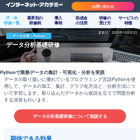
お問い合わせ
IT・AI
業界別の
導入
助成金
研修の
サービスの
研修一覧
研修例
事例
の活用
受け方
特徴
更新日：2025年10月31日
データ分析・Python
データ分析基礎研修
Pythonで業務データの集計・可視化・分析を実践
データの取り扱いに優れているプログラミング言語Pythonを使
用して、データの加工、集計、グラフ化方法と、分析方法につ
いて学習します。取り込んだデータから仮説を立てて問題分析
する演習も行います。
データ分析基礎研修について相談する
期待できる効果