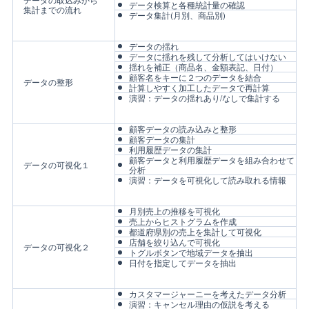
データ検算と各種統計量の確認
集計までの流れ
データ集計(月別、商品別)
データの揺れ
データに揺れを残して分析してはいけない
揺れを補正（商品名、金額表記、日付）
顧客名をキーに２つのデータを結合
データの整形
計算しやすく加工したデータで再計算
演習：データの揺れあり/なしで集計する
顧客データの読み込みと整形
顧客データの集計
利用履歴データの集計
顧客データと利用履歴データを組み合わせて
データの可視化１
分析
演習：データを可視化して読み取れる情報
月別売上の推移を可視化
売上からヒストグラムを作成
都道府県別の売上を集計して可視化
店舗を絞り込んで可視化
データの可視化２
トグルボタンで地域データを抽出
日付を指定してデータを抽出
カスタマージャーニーを考えたデータ分析
演習：キャンセル理由の仮説を考える