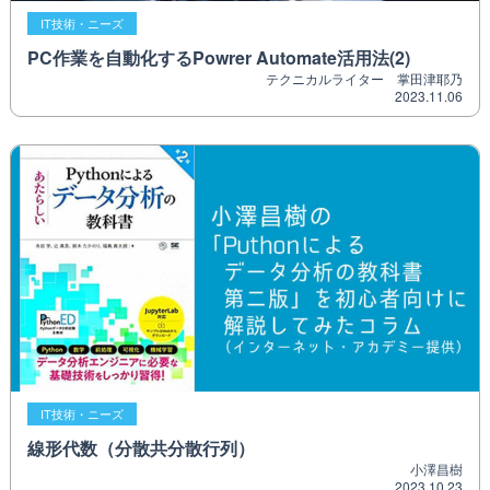
IT技術・ニーズ
PC作業を自動化するPowrer Automate活用法(2)
テクニカルライター 掌田津耶乃
2023.11.06
IT技術・ニーズ
線形代数（分散共分散行列）
小澤昌樹
2023.10.23