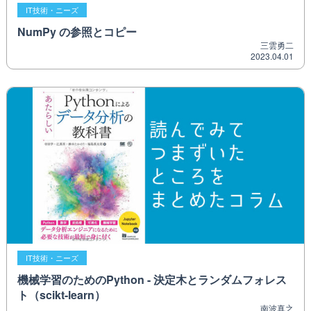
IT技術・ニーズ
NumPy の参照とコピー
三雲勇二
2023.04.01
IT技術・ニーズ
機械学習のためのPython - 決定木とランダムフォレス
ト（scikt-learn）
南波真之