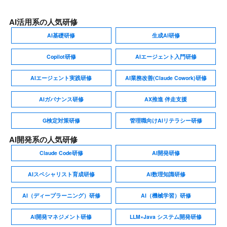
AI活用系の人気研修
AI基礎研修
生成AI研修
Copilot研修
AIエージェント入門研修
AIエージェント実践研修
AI業務改善(Claude Cowork)研修
AIガバナンス研修
AX推進 伴走支援
G検定対策研修
管理職向けAIリテラシー研修
AI開発系の人気研修
Claude Code研修
AI開発研修
AIスペシャリスト育成研修
AI数理知識研修
AI（ディープラーニング）研修
AI（機械学習）研修
AI開発マネジメント研修
LLM×Java システム開発研修