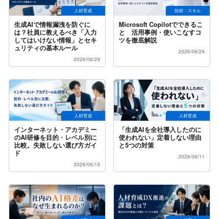
人材育成
技術・スキル
生成AIで情報漏洩を防ぐに
Microsoft Copilotでできるこ
は？社員に教えるべき「入力
と 活用事例・使いこなすコ
してはいけない情報」とセキ
ツを徹底解説
ュリティの基本ルール
2026/06/24
2026/06/29
人材育成
人材育成
インターネット・アカデミー
「生成AIを全社導入したのに
のAI研修を目的・レベル別に
使われない」定着しない理由
比較。失敗しない選び方ガイ
と5つの対策
ド
2026/06/11
2026/06/15