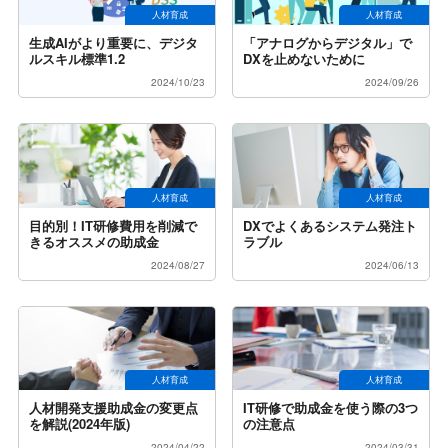
人材育成
人材育成
生成AIがより重要に、デジタ
「アナログからデジタル」で
ルスキル標準1.2
DXを止めないために
2024/10/23
2024/09/26
人材育成
人材育成
目的別！IT研修費用を削減で
DXでよくあるシステム発注ト
きるオススメの助成金
ラブル
2024/08/27
2024/06/13
人材育成
人材育成
人材開発支援助成金の変更点
IT研修で助成金を使う際の3つ
を解説(2024年版)
の注意点
2024/04/22
2024/03/31