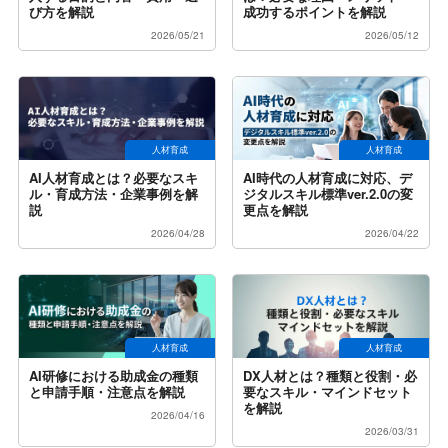
び方を解説
成功するポイントを解説
2026/05/21
2026/05/12
人材育成
人材育成
AI人材育成とは？必要なスキ
AI時代の人材育成に対応、デ
ル・育成方法・企業事例を解
ジタルスキル標準ver.2.0の変
説
更点を解説
2026/04/28
2026/04/22
人材育成
人材育成
AI研修における助成金の種類
DX人材とは？種類と役割・必
と申請手順・注意点を解説
要なスキル・マインドセット
を解説
2026/04/16
2026/03/31