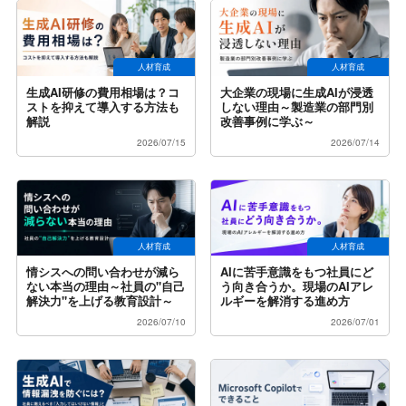
人材育成
人材育成
生成AI研修の費用相場は？コ
大企業の現場に生成AIが浸透
ストを抑えて導入する方法も
しない理由～製造業の部門別
解説
改善事例に学ぶ～
2026/07/15
2026/07/14
人材育成
人材育成
情シスへの問い合わせが減ら
AIに苦手意識をもつ社員にど
ない本当の理由～社員の"自己
う向き合うか。現場のAIアレ
解決力"を上げる教育設計～
ルギーを解消する進め方
2026/07/10
2026/07/01