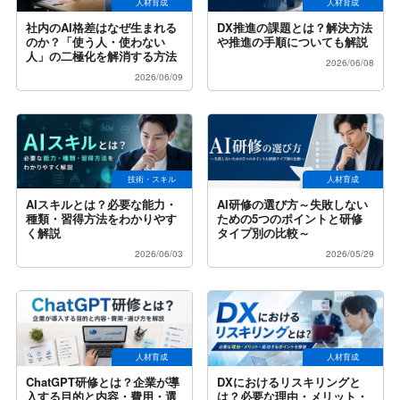
人材育成
人材育成
社内のAI格差はなぜ生まれる
DX推進の課題とは？解決方法
のか？「使う人・使わない
や推進の手順についても解説
人」の二極化を解消する方法
2026/06/08
2026/06/09
技術・スキル
人材育成
AIスキルとは？必要な能力・
AI研修の選び方～失敗しない
種類・習得方法をわかりやす
ための5つのポイントと研修
く解説
タイプ別の比較～
2026/06/03
2026/05/29
人材育成
人材育成
ChatGPT研修とは？企業が導
DXにおけるリスキリングと
入する目的と内容・費用・選
は？必要な理由・メリット・