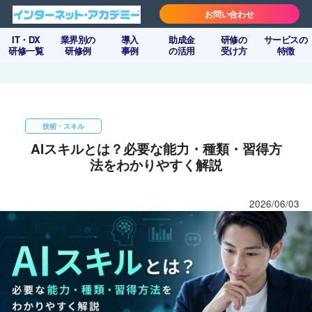
お問い合わせ
IT・DX
業界別の
導入
助成金
研修の
サービスの
研修一覧
研修例
事例
の活用
受け方
特徴
技術・スキル
AIスキルとは？必要な能力・種類・習得方
法をわかりやすく解説
2026/06/03