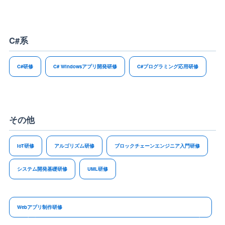
C#系
C#研修
C# Windowsアプリ開発研修
C#プログラミング応用研修
その他
IoT研修
アルゴリズム研修
ブロックチェーンエンジニア入門研修
システム開発基礎研修
UML研修
Webアプリ制作研修
Webアプリ制作研修では、JavaScriptのフレームワークであるReactを用いてToDoアプリや
ログイン認証機能のあるアプリの開発をによるアプリ開発を行います。