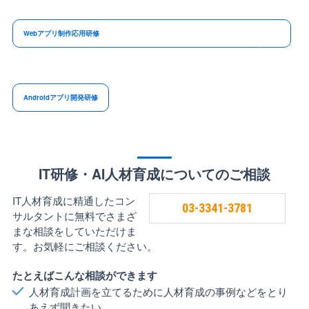
Webアプリ制作応用研修
ターゲットユーザーの設定、ユーザビリティやアクセシビリティの概念などアプリのUXを
高めるための上流工程の知識やUIデザインの基本を学習したうえで、ReactによるWebアプ
リ開発のスキルを習得します。
Androidアプリ開発研修
IT研修・AI人材育成についてのご相談
IT人材育成に精通したコン
03-3341-3781
サルタントに無料でさまざ
まな相談をしていただけま
す。お気軽にご相談ください。
たとえばこんな相談ができます
人材育成計画を立てるために人材育成の事例などをとり
あえず聞きたい