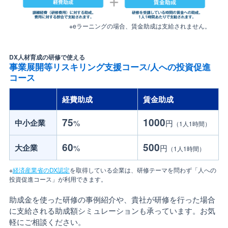
※eラーニングの場合、賃金助成は支給されません。
DX人材育成の研修で使える
事業展開等リスキリング支援コース/人への投資促進
コース
経費助成
賃金助成
75
1000
中小企業
%
円
（1人1時間）
60
500
大企業
%
円
（1人1時間）
※
経済産業省のDX認定
を取得している企業は、研修テーマを問わず「人への
投資促進コース」が利用できます。
助成金を使った研修の事例紹介や、貴社が研修を行った場合
に支給される助成額シミュレーションも承っています。お気
軽にご相談ください。