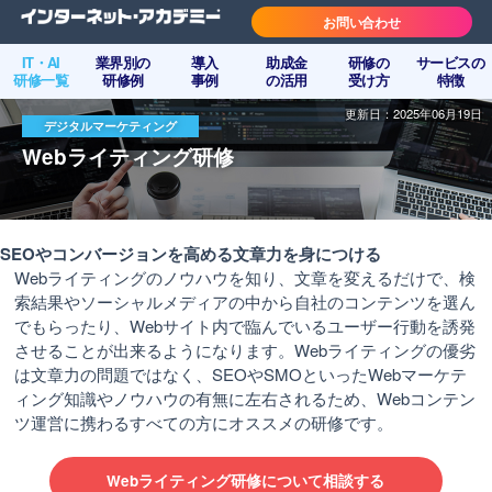
お問い合わせ
IT・AI
業界別の
導入
助成金
研修の
サービスの
研修一覧
研修例
事例
の活用
受け方
特徴
更新日：2025年06月19日
デジタルマーケティング
Webライティング研修
SEOやコンバージョンを高める文章力を身につける
Webライティングのノウハウを知り、文章を変えるだけで、検
索結果やソーシャルメディアの中から自社のコンテンツを選ん
でもらったり、Webサイト内で臨んでいるユーザー行動を誘発
させることが出来るようになります。Webライティングの優劣
は文章力の問題ではなく、SEOやSMOといったWebマーケテ
ィング知識やノウハウの有無に左右されるため、Webコンテン
ツ運営に携わるすべての方にオススメの研修です。
Webライティング研修について相談する