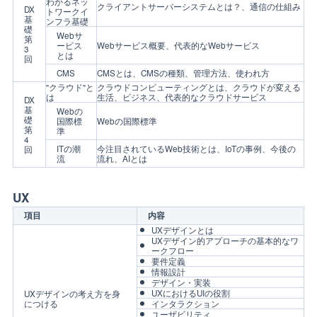
わかるネッ
クライアントサーバーシステムとは？、通信の仕組み
DX
トワークイ
基
ンフラ基礎
礎
Webサ
第
ービス
Webサービス概要、代表的なWebサービス
3
とは
回
CMS
CMSとは、CMSの種類、管理方法、使われ方
"クラウド"と
クラウドコンピューティングとは、クラウドが変える
は
生活、ビジネス、代表的なクラウドサービス
DX
基
Webの
礎
国際標
Webの国際標準
第
準
4
ITの潮
今注目されているWeb技術とは、IoTの事例、今後の
回
流
流れ、AIとは
UX
項目
内容
UXデザインとは
UXデザイン的アプローチの基本的なワ
ークフロー
要件定義
情報設計
デザイン・実装
UXにおけるUIの役割
UXデザインの考え方を身
につける
インタラクション
ユーザビリティ