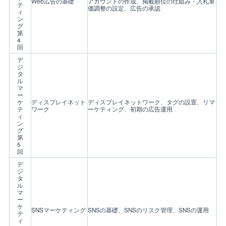
Web広告の基礎
アカウントの作成、掲載順位の仕組み・入札単
テ
価調整の設定、広告の承認
ィ
ン
グ
第
4
回
デ
ジ
タ
ル
マ
ー
ケ
ディスプレイネット
ディスプレイネットワーク、タグの設置、リマ
テ
ワーク
ーケティング、初期の広告運用
ィ
ン
グ
第
5
回
デ
ジ
タ
ル
マ
ー
ケ
SNSマーケティング
SNSの基礎、SNSのリスク管理、SNSの運用
テ
ィ