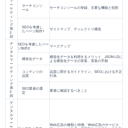
マ
ー
サーチコンソ
サーチコンソールの登録、主要な機能と役割
ケ
ール
テ
ィ
ン
グ
SEOを考慮し
第
サイトマップ、ディレクトリ構造
たページ制作1
2
回
デ
SEOを考慮したペー
マークアップ
ジ
ジ制作2
タ
ル
構造化データを利用するメリット、JSON-LDに
構造化データ
マ
よる構造化データの実装、実装の手順
ー
ケ
テ
コンテンツの
品質に関するガイドライン、SEOにおける不正
ィ
品質
行為
ン
グ
第
SEO業者の選
業者に確認するべきこと
3
定
回
デ
ジ
タ
ル
マ
ー
Web広告の種類と特徴、Web広告のサービス、
ケ