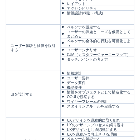
レイアウト
アクセシビリティ
情報設計(構造・構成)
ペルソナを設定する
ユーザーの課題とニーズを仮説として
まとめる
ペルソナの全体的な行動を可視化しよ
う
ユーザー体験と価値を設計
する
ユーザーシナリオ
CJM（カスタマージャーニーマップ）
タッチポイントの考え方
情報設計
ユーザー要件
データ要件
機能要件
情報をオブジェクトとして構造化する
UIを設計する
OOUIで観察する
ワイヤーフレームの設計
スタイリングルールを定義する
UXデザインを継続的に取り組む
UXのデザインプロセスを繰り返す
UXデザインを共通認識にする
UXを継続かつ向上させる理由
ペルソナを解説する