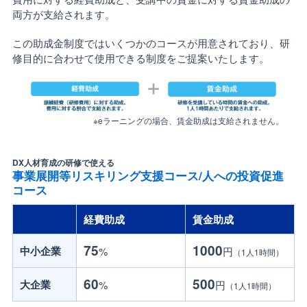
両方が支給されます。
この助成金制度ではいくつかのコースが用意されており、研
修目的に合わせて使用できる制度をご提案いたします。
※eラーニングの場合、賃金助成は支給されません。
DX人材育成の研修で使える
事業展開等リスキリング支援コース/人への投資促進
コース
経費助成
賃金助成
75
1000
中小企業
%
円
（1人1時間）
60
500
大企業
%
円
（1人1時間）