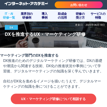
お問い合わせ
IT・AI
業界別の
導入
助成金
研修の
サービスの
研修一覧
研修例
事例
の活用
受け方
特徴
更新日：2025年06月19日
DX
DXを推進するUX・マーケティング研修
マーケティング部門のDXを推進する
DX推進のためのデジタルマーケティング研修では、DXの基礎
や潮流から関連する技術、DX化の推進状況や事例について学
習後、デジタルマーケティングの知識を深く学んでいきます。
自社がDX化を進めるイメージを描いたうえで、デジタルマー
ケティングの知識を身につけることができます。
UX・マーケティング研修について相談する