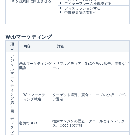
UXを継続的に向上させる
ワイヤーフレームを解説する
ディスカッションする
中間成果物の有用性
Webマーケティング
項
内容
詳細
目
デ
ジ
Webマーケティング
トリプルメディア、SEOとWeb広告、主要なツ
タ
概論
ール
ル
マ
ー
ケ
テ
ィ
ン
Webマーケテ
ターゲット選定、競合・ニーズの分析、メディ
グ
ィング戦略
ア選定
第
1
回
デ
検索エンジンの歴史、クロールとインデック
ジ
適切なSEO
ス、Googleの方針
タ
ル