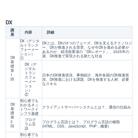
DX
講
内容
詳細
座
DX（デジタ
DXとは、DXの3つのフェーズ、DXを支えるテクノロジ
ルトランス
ー、DXが推進される背景、なぜ今DXを進める必要が
フォーメー
あるのか、経済産業省の「DXレポート」、2025年の
ション）
崖、DX推進で実現される新たな社会
DX
①
基
DX（デ
礎
ジタル
第
トラン
1
日本のDX推進状況、事例紹介、海外各国のDX推進状
スフォ
回
況、DX推進における課題、DXを推進する人材、必要
ーメー
なスキル
ショ
ン）
②
初心者でも
DX
わかるネッ
クライアントサーバーシステムとは？、通信の仕組み
基
トワークイ
礎
ンフラ基礎
第
プログ
2
プログラム言語とは？、プログラム言語の種類
ラム言
回
(HTML、CSS、JavaScript、PHP…概要)
語
初心者でも