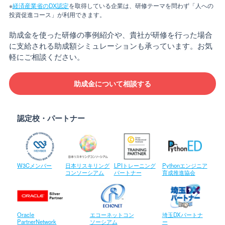
※
経済産業省のDX認定
を取得している企業は、研修テーマを問わず「人への
投資促進コース」が利用できます。
助成金を使った研修の事例紹介や、貴社が研修を行った場合
に支給される助成額シミュレーションも承っています。お気
軽にご相談ください。
助成金について相談する
認定校・パートナー
W3Cメンバー
日本リスキリング
LPIトレーニング
Pythonエンジニア
コンソーシアム
パートナー
育成推進協会
Oracle
エコーネットコン
埼玉DXパートナ
PartnerNetwork
ソーシアム
ー