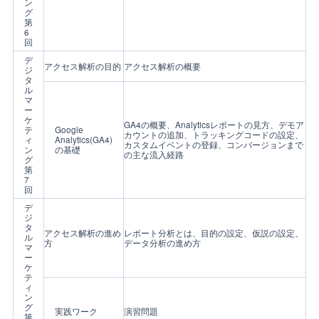
ン
グ
第
6
回
デ
アクセス解析の目的
アクセス解析の概要
ジ
タ
ル
マ
ー
ケ
GA4の概要、Analyticsレポートの見方、デモア
テ
Google
カウントの追加、トラッキングコードの設定、
ィ
Analytics(GA4)
カスタムイベントの登録、コンバージョンまで
ン
の基礎
の主な流入経路
グ
第
7
回
デ
ジ
タ
アクセス解析の進め
レポート分析とは、目的の設定、仮説の設定、
ル
方
データ分析の進め方
マ
ー
ケ
テ
ィ
ン
グ
実践ワーク
演習問題
第