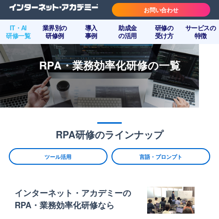
お問い合わせ
IT・AI
業界別の
導入
助成金
研修の
サービスの
研修一覧
研修例
事例
の活用
受け方
特徴
RPA・業務効率化研修の一覧
RPA研修のラインナップ
ツール活用
言語・プロンプト
インターネット・アカデミーの
RPA・業務効率化研修なら