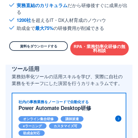
実務直結のカリキュラム
だから研修後すぐに成果が出
る
1200社
を超えるIT・DX人材育成のノウハウ
助成金で
最大75%
の研修費用が削減できる
資料をダウンロードする
RPA・業務効率化研修の無
料相談
ツール活用
業務効率化ツールの活用スキルを学び、実際に自社の
業務をモチーフにした演習を行うカリキュラムです。
社内の事務業務をノーコードで自動化する
Power Automate Desktop研修
オンライン集合研修
講師派遣
eラーニング
カスタマイズ可
助成金対応