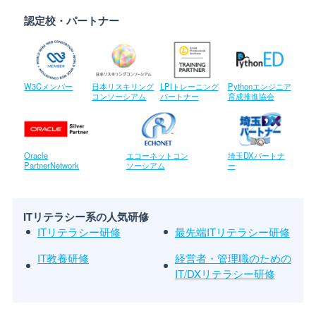
認定校・パートナー
W3Cメンバー
日本リスキリング
LPIトレーニング
Pythonエンジニア
コンソーシアム
パートナー
育成推進協会
Oracle
エコーネットコン
埼玉DXパートナ
PartnerNetwork
ソーシアム
ー
ITリテラシー系の人気研修
ITリテラシー研修
最先端ITリテラシー研修
IT教養研修
経営者・管理職のための
IT/DXリテラシー研修