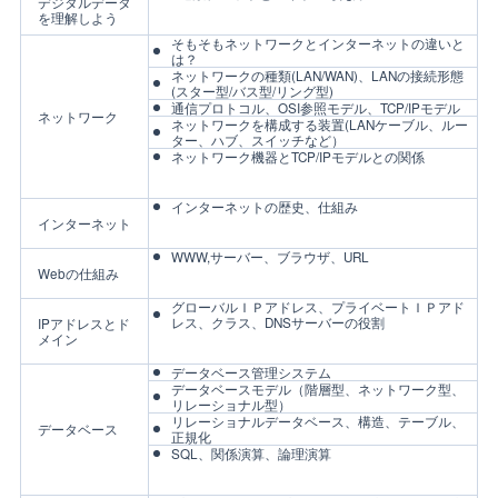
デジタルデータ
を理解しよう
そもそもネットワークとインターネットの違いと
は？
ネットワークの種類(LAN/WAN)、LANの接続形態
(スター型/バス型/リング型)
通信プロトコル、OSI参照モデル、TCP/IPモデル
ネットワーク
ネットワークを構成する装置(LANケーブル、ルー
ター、ハブ、スイッチなど）
ネットワーク機器とTCP/IPモデルとの関係
インターネットの歴史、仕組み
インターネット
WWW,サーバー、ブラウザ、URL
Webの仕組み
グローバルＩＰアドレス、プライベートＩＰアド
レス、クラス、DNSサーバーの役割
IPアドレスとド
メイン
データベース管理システム
データベースモデル（階層型、ネットワーク型、
リレーショナル型）
リレーショナルデータベース、構造、テーブル、
データベース
正規化
SQL、関係演算、論理演算