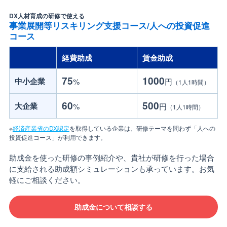
DX人材育成の研修で使える
事業展開等リスキリング支援コース/人への投資促進
コース
経費助成
賃金助成
75
1000
中小企業
%
円
（1人1時間）
60
500
大企業
%
円
（1人1時間）
※
経済産業省のDX認定
を取得している企業は、研修テーマを問わず「人への
投資促進コース」が利用できます。
助成金を使った研修の事例紹介や、貴社が研修を行った場合
に支給される助成額シミュレーションも承っています。お気
軽にご相談ください。
助成金について相談する