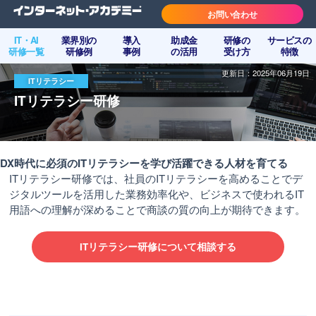
お問い合わせ
IT・AI
業界別の
導入
助成金
研修の
サービスの
研修一覧
研修例
事例
の活用
受け方
特徴
更新日：2025年06月19日
ITリテラシー
ITリテラシー研修
DX時代に必須のITリテラシーを学び活躍できる人材を育てる
ITリテラシー研修では、社員のITリテラシーを高めることでデ
ジタルツールを活用した業務効率化や、ビジネスで使われるIT
用語への理解が深めることで商談の質の向上が期待できます。
ITリテラシー研修について相談する