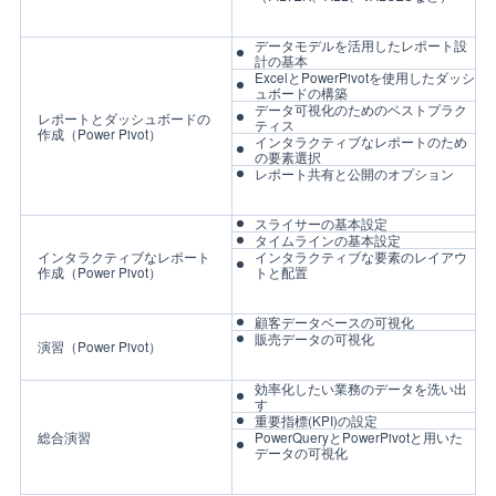
データモデルを活用したレポート設
計の基本
ExcelとPowerPivotを使用したダッシ
ュボードの構築
データ可視化のためのベストプラク
レポートとダッシュボードの
ティス
作成（Power Pivot）
インタラクティブなレポートのため
の要素選択
レポート共有と公開のオプション
スライサーの基本設定
タイムラインの基本設定
インタラクティブなレポート
インタラクティブな要素のレイアウ
作成（Power Pivot）
トと配置
顧客データベースの可視化
販売データの可視化
演習（Power Pivot）
効率化したい業務のデータを洗い出
す
重要指標(KPI)の設定
総合演習
PowerQueryとPowerPivotと用いた
データの可視化