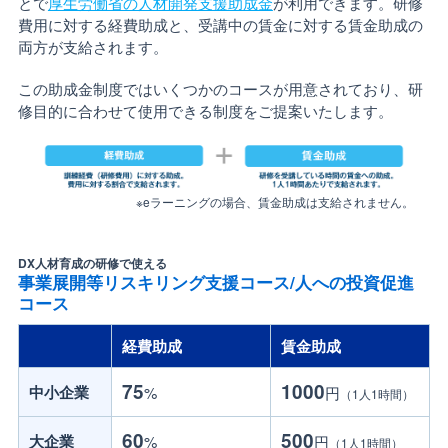
とで
厚生労働省の人材開発支援助成金
が利用できます。研修
費用に対する経費助成と、受講中の賃金に対する賃金助成の
両方が支給されます。
この助成金制度ではいくつかのコースが用意されており、研
修目的に合わせて使用できる制度をご提案いたします。
※eラーニングの場合、賃金助成は支給されません。
DX人材育成の研修で使える
事業展開等リスキリング支援コース/人への投資促進
コース
経費助成
賃金助成
75
1000
中小企業
%
円
（1人1時間）
60
500
大企業
%
円
（1人1時間）