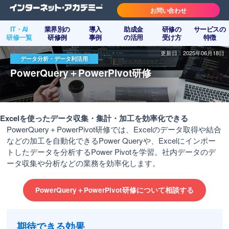
お問い合わせ
IT・AI
業界別の
導入
助成金
研修の
サービスの
研修一覧
研修例
事例
の活用
受け方
特徴
更新日：2025年06月18日
データ分析・データ利活用
PowerQuery＋PowerPivot研修
Excelを使ったデータ収集・集計・加工を効率化できる
PowerQuery＋PowerPivot研修では、Excelのデータ取得や結合
などの加工を自動化できるPower Queryや、Excelにインポー
トしたデータを分析するPower Pivotを学習。社内データのデ
ータ収集や分析などの業務を効率化します。
PowerQuery＋PowerPivot研修について相談する
期待できる効果