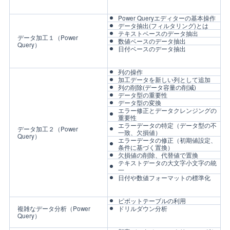
Power Queryエディターの基本操作
データ抽出(フィルタリング)とは
テキストベースのデータ抽出
データ加工１（Power
数値ベースのデータ抽出
Query）
日付ベースのデータ抽出
列の操作
加工データを新しい列として追加
列の削除(データ容量の削減)
データ型の重要性
データ型の変換
エラー修正とデータクレンジングの
重要性
エラーデータの特定（データ型の不
データ加工２（Power
一致、欠損値）
Query）
エラーデータの修正（初期値設定、
条件に基づく置換）
欠損値の削除、代替値で置換
テキストデータの大文字小文字の統
一
日付や数値フォーマットの標準化
ピボットテーブルの利用
複雑なデータ分析（Power
ドリルダウン分析
Query）