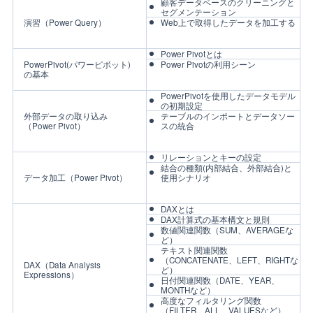
顧客データベースのクリーニングと
セグメンテーション
演習（Power Query）
Web上で取得したデータを加工する
Power Pivotとは
PowerPivot(パワーピボット)
Power Pivotの利用シーン
の基本
PowerPivotを使用したデータモデル
の初期設定
外部データの取り込み
テーブルのインポートとデータソー
（Power Pivot）
スの統合
リレーションとキーの設定
結合の種類(内部結合、外部結合)と
データ加工（Power Pivot）
使用シナリオ
DAXとは
DAX計算式の基本構文と規則
数値関連関数（SUM、AVERAGEな
ど）
テキスト関連関数
（CONCATENATE、LEFT、RIGHTな
DAX（Data Analysis
ど）
Expressions）
日付関連関数（DATE、YEAR、
MONTHなど）
高度なフィルタリング関数
（FILTER、ALL、VALUESなど）