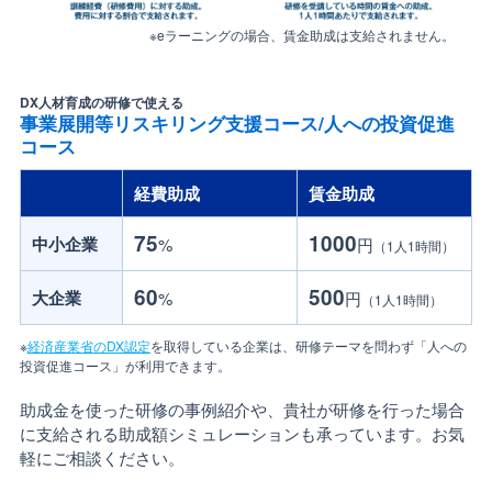
※eラーニングの場合、賃金助成は支給されません。
DX人材育成の研修で使える
事業展開等リスキリング支援コース/人への投資促進
コース
経費助成
賃金助成
75
1000
中小企業
%
円
（1人1時間）
60
500
大企業
%
円
（1人1時間）
※
経済産業省のDX認定
を取得している企業は、研修テーマを問わず「人への
投資促進コース」が利用できます。
助成金を使った研修の事例紹介や、貴社が研修を行った場合
に支給される助成額シミュレーションも承っています。お気
軽にご相談ください。