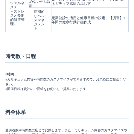
めない生活設
ウェルネ
ネガティブ感情の流し方
計
ス3
～ストレ
長期的
スと長期
なヘル
定期健診の活用と健康目標の設定、【演習】1
的健康管
スマネ
年間の健康行動計画作成
理～
ジメン
ト
時間数・日程
5時間
※カリキュラム内容や時間数のカスタマイズができますので、お気軽にご相談くだ
さい。
※開催日程は貴社のご要望をお伺いしご提案いたします。
料金体系
受講者数や時間数に応じて変動します。また、カリキュラム内容のカスタマイズや