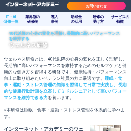
お問い合わせ
IT・AI
業界別の
導入
助成金
研修の
サービスの
研修一覧
研修例
事例
の活用
受け方
特徴
40代以降の心身の変化を理解し長期的に高いパフォーマンス
を維持する
ウェルネス研修
ウェルネス研修とは、40代以降の心身の変化を正しく理解し、
長期的に高いパフォーマンスを維持するためのセルフケアと健
康的な働き方を習得する研修です。健康維持・パフォーマンス
向上に取り組みたいベテラン社員の方に最適です。
睡眠・食
事・運動・ストレス管理の知識を習得して日常で実践し、長期
的な健康行動計画を立案してミドルシニアとして高いパフォー
マンスを維持できる力
を養います。
※本研修は睡眠・食事・運動・ストレス管理を体系的に学べま
す。
インターネット・アカデミーのウェ