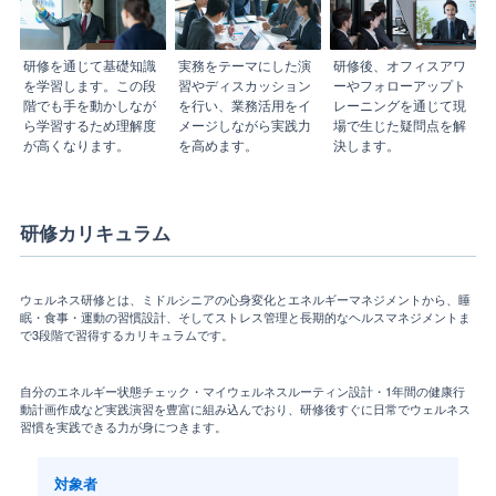
研修を通じて基礎知識
実務をテーマにした演
研修後、オフィスアワ
を学習します。この段
習やディスカッション
ーやフォローアップト
階でも手を動かしなが
を行い、業務活用をイ
レーニングを通じて現
ら学習するため理解度
メージしながら実践力
場で生じた疑問点を解
が高くなります。
を高めます。
決します。
研修カリキュラム
ウェルネス研修とは、ミドルシニアの心身変化とエネルギーマネジメントから、睡
眠・食事・運動の習慣設計、そしてストレス管理と長期的なヘルスマネジメントま
で3段階で習得するカリキュラムです。
自分のエネルギー状態チェック・マイウェルネスルーティン設計・1年間の健康行
動計画作成など実践演習を豊富に組み込んでおり、研修後すぐに日常でウェルネス
習慣を実践できる力が身につきます。
対象者