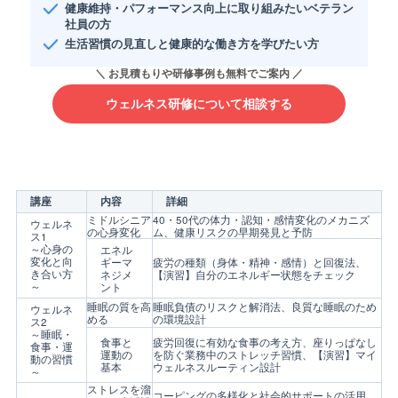
健康維持・パフォーマンス向上に取り組みたいベテラン
社員の方
生活習慣の見直しと健康的な働き方を学びたい方
ウェルネス研修について相談する
講座
内容
詳細
ミドルシニア
40・50代の体力・認知・感情変化のメカニズ
ウェルネ
の心身変化
ム、健康リスクの早期発見と予防
ス1
～心身の
エネル
変化と向
ギーマ
疲労の種類（身体・精神・感情）と回復法、
き合い方
ネジメ
【演習】自分のエネルギー状態をチェック
～
ント
睡眠の質を高
睡眠負債のリスクと解消法、良質な睡眠のため
ウェルネ
める
の環境設計
ス2
～睡眠・
食事と
疲労回復に有効な食事の考え方、座りっぱなし
食事・運
運動の
を防ぐ業務中のストレッチ習慣、【演習】マイ
動の習慣
基本
ウェルネスルーティン設計
～
ストレスを溜
コーピングの多様化と社会的サポートの活用、