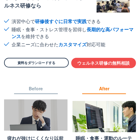
ルネス研修なら
演習中心で
研修後すぐに日常で実践
できる
睡眠・食事・ストレス管理を習得し
長期的な高パフォーマ
ンス
を維持できる
企業ニーズに合わせた
カスタマイズ
対応可能
資料をダウンロードする
ウェルネス研修の無料相談
Before
After
疲れが抜けにくくなり以前
睡眠・食事・運動のルーテ