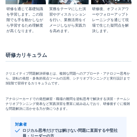
研修を通じて基礎知識
実務をテーマにした演
研修後、オフィスアワ
を学習します。この段
習やディスカッション
ーやフォローアップト
階でも手を動かしなが
を行い、業務活用をイ
レーニングを通じて現
ら学習するため理解度
メージしながら実践力
場で生じた疑問点を解
が高くなります。
を高めます。
決します。
研修カリキュラム
クリエイティブ問題解決研修とは、複雑な問題へのアプローチ・アナロジー思考か
ら、逆転の発想・多角的視点ツールの活用、シナリオプランニングと実行設計まで
3段階で習得するカリキュラムです。
アナロジーカードでの発想練習・職場の難問を逆転思考で解決する演習・チームシ
ナリオプランニング発表など実践演習を豊富に組み込んでおり、研修後すぐに複雑
な問題解決に活かせる力が身につきます。
対象者
ロジカル思考だけでは解けない問題に直面する中堅社
員・リーダーの方