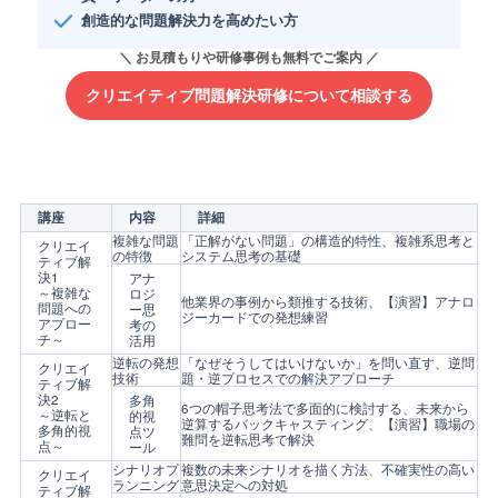
創造的な問題解決力を高めたい方
クリエイティブ問題解決研修について相談する
講座
内容
詳細
複雑な問題
「正解がない問題」の構造的特性、複雑系思考と
クリエイ
の特徴
システム思考の基礎
ティブ解
決1
アナ
～複雑な
ロジ
他業界の事例から類推する技術、【演習】アナロ
問題への
ー思
ジーカードでの発想練習
アプロー
考の
チ～
活用
逆転の発想
「なぜそうしてはいけないか」を問い直す、逆問
クリエイ
技術
題・逆プロセスでの解決アプローチ
ティブ解
決2
多角
6つの帽子思考法で多面的に検討する、未来から
～逆転と
的視
逆算するバックキャスティング、【演習】職場の
多角的視
点ツ
難問を逆転思考で解決
点～
ール
シナリオプ
複数の未来シナリオを描く方法、不確実性の高い
クリエイ
ランニング
意思決定への対処
ティブ解