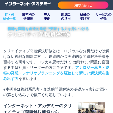
お問い合わせ
IT・AI
業界別の
導入
助成金
研修の
サービスの
研修一覧
研修例
事例
の活用
受け方
特徴
複雑な問題を創造的発想で突破する力を身につける
クリエイティブ問題解決研修
クリエイティブ問題解決研修とは、ロジカルな分析だけでは解
けない複雑な問題に対し、創造的かつ実践的な問題解決手法を
習得する研修です。ロジカル思考だけでは解けない問題に直面
する中堅社員・リーダーの方に最適です。
アナロジー思考・逆
転の発想・シナリオプランニングを駆使して新しい解決策を生
み出す力
を養います。
※本研修は複雑系思考・創造的問題解決の基礎から実行計画へ
の落とし込みまで幅広く対応しています。
インターネット・アカデミーのクリ
エイティブ問題解決研修なら