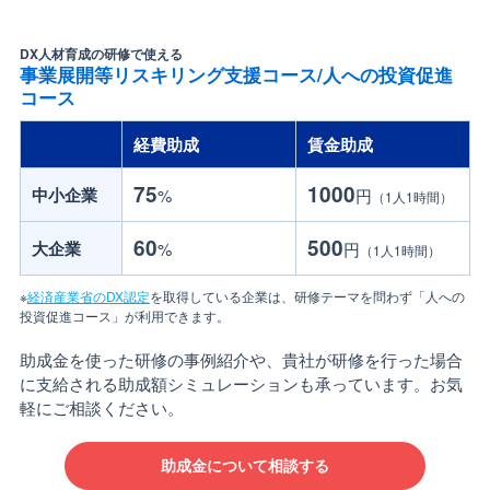
DX人材育成の研修で使える
事業展開等リスキリング支援コース/人への投資促進
コース
経費助成
賃金助成
75
1000
中小企業
%
円
（1人1時間）
60
500
大企業
%
円
（1人1時間）
※
経済産業省のDX認定
を取得している企業は、研修テーマを問わず「人への
投資促進コース」が利用できます。
助成金を使った研修の事例紹介や、貴社が研修を行った場合
に支給される助成額シミュレーションも承っています。お気
軽にご相談ください。
助成金について相談する