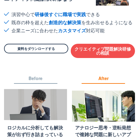
演習中心で
研修後すぐに職場で実践
できる
既存の枠を超えた
創造的な解決策
を生み出せるようになる
企業ニーズに合わせた
カスタマイズ
対応可能
資料をダウンロードする
クリエイティブ問題解決研修
の相談
Before
After
ロジカルに分析しても解決
アナロジー思考・逆転発想
策が出ず行き詰まっている
で複雑な問題に新しいアプ