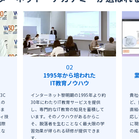
1995年から培われた
IT教育ノウハウ
3C
インターネット黎明期の1995年より約
貴社
との
30年にわたりIT教育サービスを提供
ど、
いま
し、専門的なIT教育の知見を蓄積して
直結
ティ技
います。そのノウハウがあるからこ
応し
国際
そ、脱落者を生むことなく最大限の学
に現
とな
習効果が得られる研修が提供できま
の成
す。