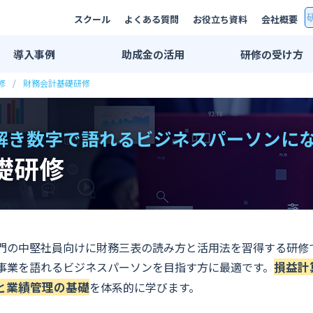
スクール
よくある質問
お役立ち資料
会社概要
導入
事例
助成金
の活用
研修の
受け方
修
財務会計基礎研修
研修事例一覧
双方向リモート
AI研修事例
集合研修・講師
解き数字で語れるビジネスパーソンに
エンジニア研修事例
法人用スクール
礎研修
業界別活用例
eラーニング
IT・情報通信業界
プライベートレ
広告・メディア業界
公開講座
金融・保険業界
推奨PC環境
門の中堅社員向けに財務三表の読み方と活用法を習得する研修
メーカー系
学習管理システ
事業を語れるビジネスパーソンを目指す方に最適です。
損益計
と業績管理の基礎
印刷業界
を体系的に学びます。
出版業界