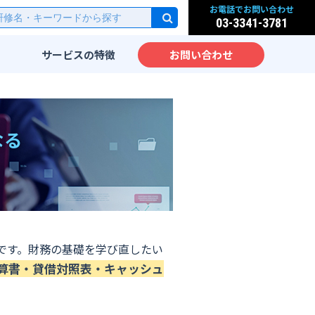
お電話でお問い合わせ
03-3341-3781
サービスの
特徴
お問い合わせ
研修
実践的なカリキュラム
派遣
先端IT技術をカリキュラム
化
なる
サービス
IT教育のノウハウ
実践力が身につく研修設計
ッスン
海外人材のための英語IT研
修
大手企業向けIT研修
です。財務の基礎を学び直したい
ム
算書・貸借対照表・キャッシュ