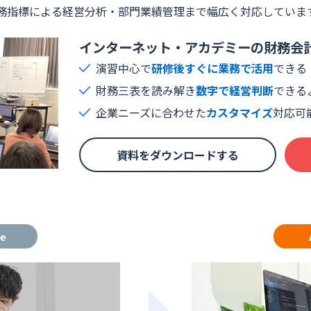
務指標による経営分析・部門業績管理まで幅広く対応していま
コンサルティング業界
インターネット・アカデミーの財務会
流通・小売業界
演習中心で
研修後すぐに業務で活用
できる
旅行・レジャー業界
財務三表を読み解き
数字で経営判断
できる
教育業界
企業ニーズに合わせた
カスタマイズ
対応可
不動産・建設業界
資料をダウンロードする
re