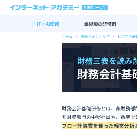
IT研修サービス
IT・AI研修
業界別の
研修例
ホーム
研修ラインナップ
ビジネス研
IT・AI研修 全一覧
AI研修
財務三表を読み
DX研修
財務会計基
エンジニア研修
新入社員向け研修
マーケティング研修
その他
財務会計基礎研修とは、非財務部
非財務部門の中堅社員や、数字で
フロー計算書を使った経営分析