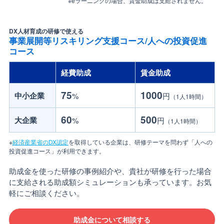
※eラーニングの場合、賃金助成は支給されません。
DX人材育成の研修で使える
事業展開等リスキリング支援コース/人への投資促進
コース
経費助成
賃金助成
75
1000
中小企業
%
円
（1人1時間）
60
500
大企業
%
円
（1人1時間）
※
経済産業省のDX認定
を取得している企業は、研修テーマを問わず「人への
投資促進コース」が利用できます。
助成金を使った研修の事例紹介や、貴社が研修を行った場合
に支給される助成額シミュレーションも承っています。お気
軽にご相談ください。
助成金について相談する