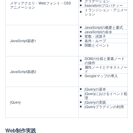
グラデーション
メディアクエリ・Webフォント・CSS
trasnsformプロパティー
アニメーション
トランジション・アニメー
ション
JavaScriptの概要と書式
JavaScriptの命令
変数・演算子
JavaScript基礎1
条件・ループ
関数とイベント
DOMの仕様と要素ノード
の操作
属性ノードとテキストノー
ド
JavaScript基礎2
Googleマップの導入
jQueryの基本
jQueryにおけるイベント処
理
jQuery
jQueryの実践
jQueryプラグインの利用
Web制作実践