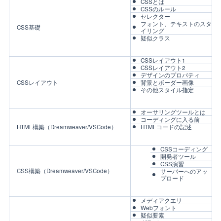
CSSとは
CSSのルール
セレクター
フォント、テキストのスタ
CSS基礎
イリング
疑似クラス
CSSレイアウト1
CSSレイアウト2
デザインのプロパティ
CSSレイアウト
背景とボーダー画像
その他スタイル指定
オーサリングツールとは
コーディングに入る前
HTML構築（Dreamweaver/VSCode）
HTMLコードの記述
CSSコーディング
開発者ツール
CSS演習
CSS構築（Dreamweaver/VSCode）
サーバーへのアッ
プロード
メディアクエリ
Webフォント
疑似要素