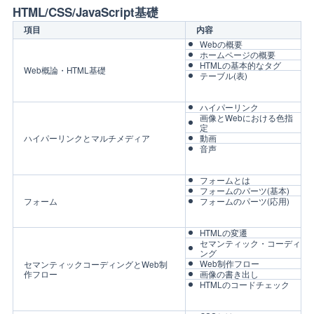
HTML/CSS/JavaScript基礎
項目
内容
Webの概要
ホームページの概要
HTMLの基本的なタグ
Web概論・HTML基礎
テーブル(表)
ハイパーリンク
画像とWebにおける色指
定
ハイパーリンクとマルチメディア
動画
音声
フォームとは
フォームのパーツ(基本)
フォーム
フォームのパーツ(応用)
HTMLの変遷
セマンティック・コーディ
ング
Web制作フロー
セマンティックコーディングとWeb制
作フロー
画像の書き出し
HTMLのコードチェック