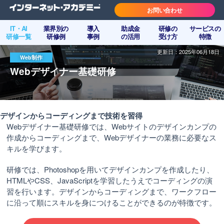
お問い合わせ
IT・AI
業界別の
導入
助成金
研修の
サービスの
研修一覧
研修例
事例
の活用
受け方
特徴
更新日：2025年06月18日
Web制作
Webデザイナー基礎研修
デザインからコーディングまで技術を習得
Webデザイナー基礎研修では、Webサイトのデザインカンプの
作成からコーディングまで、Webデザイナーの業務に必要なス
キルを学びます。
研修では、Photoshopを用いてデザインカンプを作成したり、
HTMLやCSS、JavaScriptを学習したうえでコーディングの演
習を行います。デザインからコーディングまで、ワークフロー
に沿って順にスキルを身につけることができるのが特徴です。