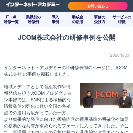
お問い合わせ
IT・AI
業界別の
導入
助成金
研修の
サービスの
研修一覧
研修例
事例
の活用
受け方
特徴
JCOM株式会社の研修事例を公開
2026/6/30
インターネット・アカデミーのIT研修事例のページに、JCOM
株式会社 の事例を掲載しました。
地域メディアとして番組制作や情
報発信を担うJ:COMプロダクショ
ン本部では、SNSによる積極的な
情報発信の強化に伴い全国の各拠
点での運用も広がっていた一方、
より効果的な発信に向けた投稿内容の運用基準の明確化や知見
の横断的な共有が求められるフェーズに入ってきました。そこ
で、実運用アカウントの分析に基づく具体的な改善ポイントに