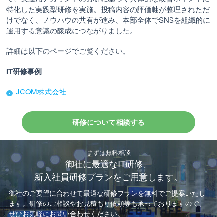
特化した実践型研修を実施。投稿内容の評価軸が整理されただ
けでなく、ノウハウの共有が進み、本部全体でSNSを組織的に
運用する意識の醸成につながりました。
詳細は以下のページでご覧ください。
IT研修事例
JCOM株式会社
研修について相談する
まずは無料相談
御社に最適なIT研修、
新入社員研修プランをご用意します。
御社のご要望に合わせて最適な研修プランを無料でご提案いたし
ます。
研修のご相談やお見積もり依頼等も承っておりますので、
ぜひお気軽にお問い合わせください。