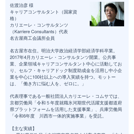
佐渡治彦 様
キャリアコンサルタント（国家資
格）
カリエーレ・コンサルタンツ
（Karriere Consultants）代表
名古屋商工会議所会員
名古屋市在住。明治大学政治経済学部経済学科卒業。
2017年4月カリエーレ・コンサルタンツ開業。公共事
業、企業領域キャリアコンサルタント中心に活動してお
り、セルフ・キャリアドック制度助成金を活用し中小企
業を中心に100社以上への導入実績を持つ。モットー
は、「働き方に悩む人を、ゼロに。」
代表理事である一般社団法人カリエーレ・コムサでは、
京都労働局「令和５年度就職氷河期世代活躍支援都道府
県プラットフォームを活用した支援事業」、兵庫労働局
「令和6年度 川西市一体的実施事業」を受託。
【主な実績】