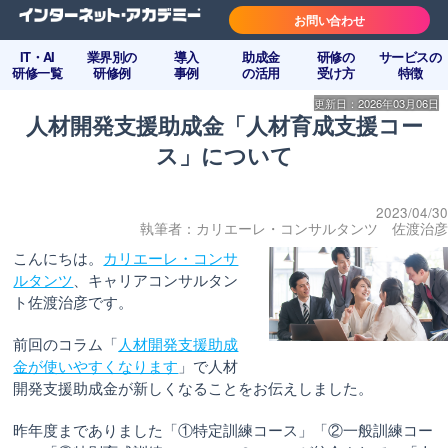
お問い合わせ
IT・AI
業界別の
導入
助成金
研修の
サービスの
研修一覧
研修例
事例
の活用
受け方
特徴
更新日：2026年03月06日
人材開発支援助成金「人材育成支援コー
ス」について
2023/04/30
執筆者：カリエーレ・コンサルタンツ 佐渡治彦
こんにちは。
カリエーレ・コンサ
ルタンツ
、キャリアコンサルタン
ト佐渡治彦です。
前回のコラム「
人材開発支援助成
金が使いやすくなります
」で人材
開発支援助成金が新しくなることをお伝えしました。
昨年度までありました「①特定訓練コース」「②一般訓練コー