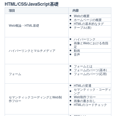
HTML/CSS/JavaScript基礎
項目
内容
Webの概要
ホームページの概要
HTMLの基本的なタグ
Web概論・HTML基礎
テーブル(表)
ハイパーリンク
画像とWebにおける色指
定
ハイパーリンクとマルチメディア
動画
音声
フォームとは
フォームのパーツ(基本)
フォーム
フォームのパーツ(応用)
HTMLの変遷
セマンティック・コーディ
ング
Web制作フロー
セマンティックコーディングとWeb制
作フロー
画像の書き出し
HTMLのコードチェック