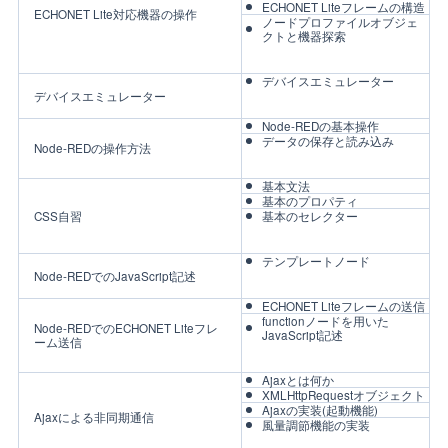
ECHONET Liteフレームの構造
ECHONET Lite対応機器の操作
ノードプロファイルオブジェ
クトと機器探索
デバイスエミュレーター
デバイスエミュレーター
Node-REDの基本操作
データの保存と読み込み
Node-REDの操作方法
基本文法
基本のプロパティ
CSS自習
基本のセレクター
テンプレートノード
Node-REDでのJavaScript記述
ECHONET Liteフレームの送信
functionノードを用いた
Node-REDでのECHONET Liteフレ
JavaScript記述
ーム送信
Ajaxとは何か
XMLHttpRequestオブジェクト
Ajaxの実装(起動機能)
Ajaxによる非同期通信
風量調節機能の実装