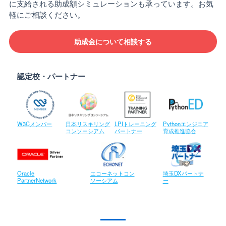
に支給される助成額シミュレーションも承っています。お気
軽にご相談ください。
助成金について相談する
認定校・パートナー
W3Cメンバー
日本リスキリング
LPIトレーニング
Pythonエンジニア
コンソーシアム
パートナー
育成推進協会
Oracle
エコーネットコン
埼玉DXパートナ
PartnerNetwork
ソーシアム
ー