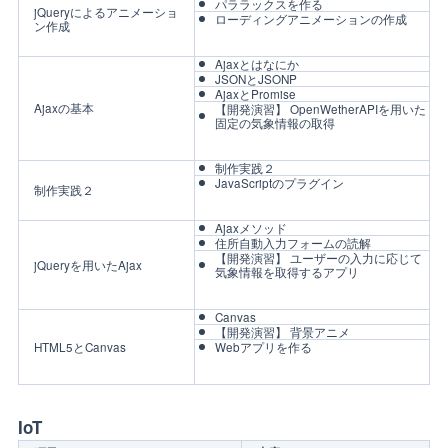
パララックスを作る
jQueryによるアニメーショ
ローディングアニメーションの作成
ン作成
Ajaxとはなにか
JSONとJSONP
AjaxとPromise
Ajaxの基本
【開発演習】 OpenWetherAPIを用いた
固定の気象情報の取得
制作実践２
JavaScriptのプラグイン
制作実践２
Ajaxメソッド
住所自動入力フォームの読解
【開発演習】 ユーザーの入力に応じて
jQueryを用いたAjax
気象情報を取得するアプリ
Canvas
【開発演習】 背景アニメ
HTML5とCanvas
Webアプリを作る
IoT