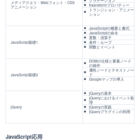
グラデーション
メディアクエリ・Webフォント・CSS
trasnsformプロパティー
アニメーション
トランジション・アニメー
ション
JavaScriptの概要と書式
JavaScriptの命令
変数・演算子
JavaScript基礎1
条件・ループ
関数とイベント
DOMの仕様と要素ノード
の操作
属性ノードとテキストノー
ド
JavaScript基礎2
Googleマップの導入
jQueryの基本
jQueryにおけるイベント処
理
jQuery
jQueryの実践
jQueryプラグインの利用
JavaScript応用