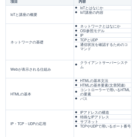
項目
内容
IoTとはなにか
IoT講座の内容
IoTと講座の概要
ネットワークとはなにか
OSI参照モデル
IP
TCPとUDP
ネットワークの基礎
通信状況を確認するためのコ
マンド
クライアントサーバーシステ
ム
Webが表示される仕組み
HTMLの基本文法
HTMLの基本要素(文章関連)
コントローラーで用いるHTML
HTMLの基本
の要素
パス
IPアドレスの構造
特殊なIPアドレス
サブネット
IP・TCP・UDPの応用
TCPやUDPで用いるポート番号