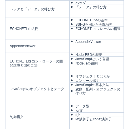
ヘッダ
「データ」の呼び方
ヘッダと「データ」の呼び方
ECHONETLiteの基本
SSNGを用いた実践演習
ECHONETLite入門
ECHONETLteフレームの構造
AppendixViewer
AppendixViewer
Node-REDの概要
JavaScriptという言語
ECHONETLiteコントローラーの開
Node.jsの役割
発環境と開発言語
オブジェクトとは何か
コンソール出力
JavaScriptの基本文法
JavaScriptのオブジェクトとデータ
変数・配列・オブジェクトの
作り方
データ型
for文
if文
制御構文
let演算子とconst演算子