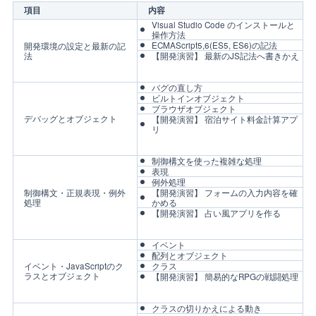
項目
内容
Visual Studio Code のインストールと
操作方法
ECMAScript5,6(ES5, ES6)の記法
開発環境の設定と最新の記
法
【開発演習】 最新のJS記法へ書きかえ
バグの直し方
ビルトインオブジェクト
ブラウザオブジェクト
デバッグとオブジェクト
【開発演習】 宿泊サイト料金計算アプ
リ
制御構文を使った複雑な処理
表現
例外処理
制御構文・正規表現・例外
【開発演習】 フォームの入力内容を確
処理
かめる
【開発演習】 占い風アプリを作る
イベント
配列とオブジェクト
イベント・JavaScriptのク
クラス
ラスとオブジェクト
【開発演習】 簡易的なRPGの戦闘処理
クラスの切りかえによる動き