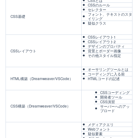
CSSとは
CSSのルール
セレクター
フォント、テキストのスタ
CSS基礎
イリング
疑似クラス
CSSレイアウト1
CSSレイアウト2
デザインのプロパティ
CSSレイアウト
背景とボーダー画像
その他スタイル指定
オーサリングツールとは
コーディングに入る前
HTML構築（Dreamweaver/VSCode）
HTMLコードの記述
CSSコーディング
開発者ツール
CSS演習
CSS構築（Dreamweaver/VSCode）
サーバーへのアッ
プロード
メディアクエリ
Webフォント
疑似要素