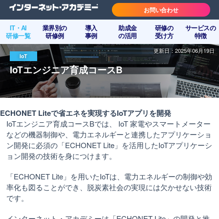
お問い合わせ
IT・AI
業界別の
導入
助成金
研修の
サービスの
研修一覧
研修例
事例
の活用
受け方
特徴
更新日：2025年06月19日
IoT
IoTエンジニア育成コースB
ECHONET Liteで省エネを実現するIoTアプリを開発
IoTエンジニア育成コースBでは、 IoT 家電やスマートメーター
などの機器制御や、電力エネルギーと連携したアプリケーショ
ン開発に必須の「ECHONET Lite」を活用したIoTアプリケーシ
ョン開発の技術を身につけます。
「ECHONET Lite」を用いたIoTは、電力エネルギーの制御や効
率化も図ることができ、脱炭素社会の実現には欠かせない技術
です。
インターネット・アカデミーは「ECHONET Lite」の開発と推