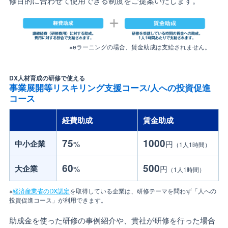
修目的に合わせて使用できる制度をご提案いたします。
※eラーニングの場合、賃金助成は支給されません。
DX人材育成の研修で使える
事業展開等リスキリング支援コース/人への投資促進
コース
経費助成
賃金助成
75
1000
中小企業
%
円
（1人1時間）
60
500
大企業
%
円
（1人1時間）
※
経済産業省のDX認定
を取得している企業は、研修テーマを問わず「人への
投資促進コース」が利用できます。
助成金を使った研修の事例紹介や、貴社が研修を行った場合