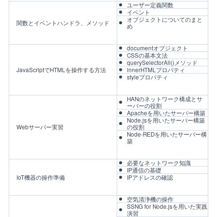
ユーザー定義関数
イベント
オブジェクトについてのまと
関数とイベントハンドラ、メソッド
め
documentオブジェクト
CSSの基本文法
querySelectorAll()メソッド
JavaScriptでHTMLを操作する方法
innerHTMLプロパティ
styleプロパティ
HANのネットワーク構成とサ
ーバーの役割
Apacheを用いたサーバー構築
Node.jsを用いたサーバー構築
Webサーバー実習
の役割
Node-REDを用いたサーバー構
築
必要なネットワーク知識
IP通信の基礎
IoT機器の操作準備
IPアドレスの確認
空気清浄機の操作
SSNG for Node.jsを用いた実践
演習