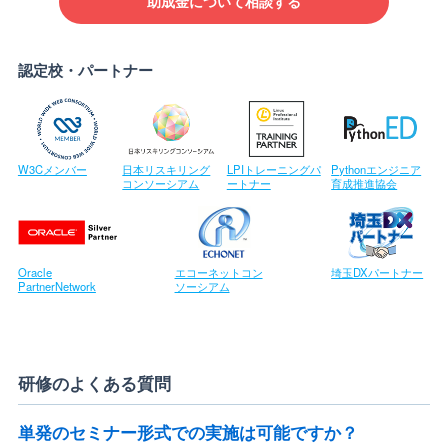
助成金について相談する
認定校・パートナー
W3Cメンバー
日本リスキリング
LPIトレーニングパ
Pythonエンジニア
コンソーシアム
ートナー
育成推進協会
Oracle
エコーネットコン
埼玉DXパートナー
PartnerNetwork
ソーシアム
研修のよくある質問
単発のセミナー形式での実施は可能ですか？