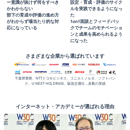
ー意識が抜けず何をすべき
設定・育成・評価のサイク
かわからない
ルを実践できるようになっ
部下の育成や評価の進め方
た
がわからず場当たり的な対
1on1面談とフィードバッ
応になっている
クでチームのモチベーショ
ンと成果を高められるよう
になった
さまざまな企業から選ばれています
千葉県警察、NTTドコモビジネス、コニカミノルタ、ソフトバン
ク、U-NEXT HOLDINGS、阪急交通社 ...多数の実績
インターネット・アカデミーが選ばれる理由