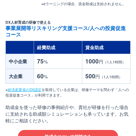
※eラーニングの場合、賃金助成は支給されません。
DX人材育成の研修で使える
事業展開等リスキリング支援コース/人への投資促進
コース
経費助成
賃金助成
75
1000
中小企業
%
円
（1人1時間）
60
500
大企業
%
円
（1人1時間）
※
経済産業省のDX認定
を取得している企業は、研修テーマを問わず「人への
投資促進コース」が利用できます。
助成金を使った研修の事例紹介や、貴社が研修を行った場合
に支給される助成額シミュレーションも承っています。お気
軽にご相談ください。