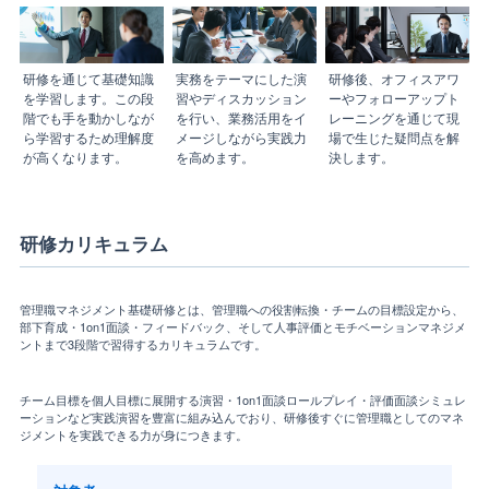
研修を通じて基礎知識
実務をテーマにした演
研修後、オフィスアワ
を学習します。この段
習やディスカッション
ーやフォローアップト
階でも手を動かしなが
を行い、業務活用をイ
レーニングを通じて現
ら学習するため理解度
メージしながら実践力
場で生じた疑問点を解
が高くなります。
を高めます。
決します。
研修カリキュラム
管理職マネジメント基礎研修とは、管理職への役割転換・チームの目標設定から、
部下育成・1on1面談・フィードバック、そして人事評価とモチベーションマネジメ
ントまで3段階で習得するカリキュラムです。
チーム目標を個人目標に展開する演習・1on1面談ロールプレイ・評価面談シミュレ
ーションなど実践演習を豊富に組み込んでおり、研修後すぐに管理職としてのマネ
ジメントを実践できる力が身につきます。