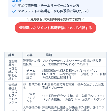
対象者
初めて管理職・チームリーダーになった方
マネジメントの基礎を一から体系的に学びたい方
管理職マネジメント基礎研修について相談する
講座
内容
詳細
管理職への役
プレイヤーからマネジャーへの意識の切り替
管理職
割転換
え、管理職に求められる3つの責任
基礎1
～管理
チーム
組織目標から個人目標へのブレイクダウン、
職の役
の目標
SMARTゴールの設定方法、【演習】チーム目標
割と心
設定
を個人目標に展開する
構え～
部下育成の基
OJT計画の立て方と実施、強みを活かした個別
管理職
本
育成アプローチ
基礎2
～育成
日常マ
とフィ
1on1面談の設計と実施方法、効果的なフィード
ネジメ
ードバ
バックの技術、【演習】1on1面談ロールプレイ
ント
ック～
人事評価の基
評価制度の仕組みと評価基準の理解、評価エラ
本
ー（ハロー効果・寛大化等）の防止