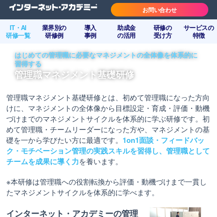
お問い合わせ
IT・AI
業界別の
導入
助成金
研修の
サービスの
研修一覧
研修例
事例
の活用
受け方
特徴
はじめての管理職に必要なマネジメントの全体像を体系的に
習得する
管理職マネジメント基礎研修
管理職マネジメント基礎研修とは、初めて管理職になった方向
けに、マネジメントの全体像から目標設定・育成・評価・動機
づけまでのマネジメントサイクルを体系的に学ぶ研修です。初
めて管理職・チームリーダーになった方や、マネジメントの基
礎を一から学びたい方に最適です。
1on1面談・フィードバッ
ク・モチベーション管理の実践スキルを習得し、管理職として
チームを成果に導く力
を養います。
※本研修は管理職への役割転換から評価・動機づけまで一貫し
たマネジメントサイクルを体系的に学べます。
インターネット・アカデミーの管理