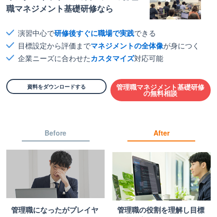
職マネジメント基礎研修なら
演習中心で
研修後すぐに職場で実践
できる
目標設定から評価まで
マネジメントの全体像
が身につく
企業ニーズに合わせた
カスタマイズ
対応可能
資料をダウンロードする
管理職マネジメント基礎研修
の無料相談
Before
After
管理職になったがプレイヤ
管理職の役割を理解し目標