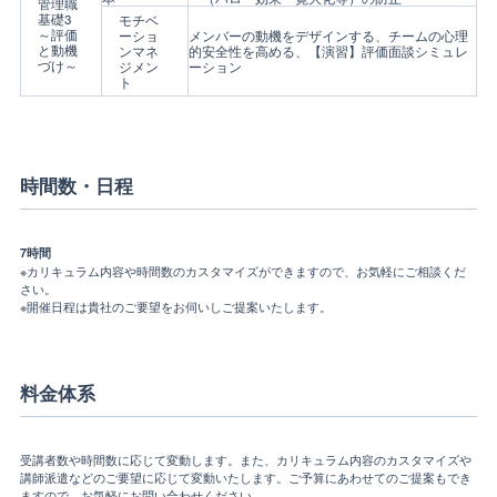
管理職
基礎3
モチベ
～評価
ーショ
メンバーの動機をデザインする、チームの心理
と動機
ンマネ
的安全性を高める、【演習】評価面談シミュレ
づけ～
ジメン
ーション
ト
時間数・日程
7時間
※カリキュラム内容や時間数のカスタマイズができますので、お気軽にご相談くだ
さい。
※開催日程は貴社のご要望をお伺いしご提案いたします。
料金体系
受講者数や時間数に応じて変動します。また、カリキュラム内容のカスタマイズや
講師派遣などのご要望に応じて変動いたします。ご予算にあわせてのご提案もでき
ますので、お気軽にお問い合わせください。