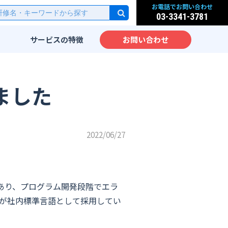
お電話でお問い合わせ
03-3341-3781
サービスの
特徴
お問い合わせ
研修
実践的なカリキュラム
派遣
先端IT技術をカリキュラム
しました
化
サービス
IT教育のノウハウ
実践力が身につく研修設計
2022/06/27
ッスン
海外人材のための英語IT研
修
大手企業向けIT研修
互換性があり、プログラム開発段階でエラ
ム
eが社内標準言語として採用してい