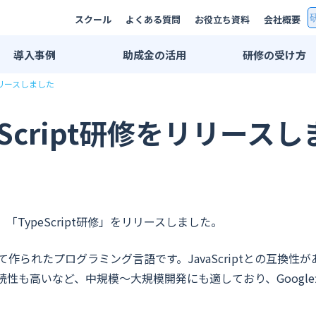
スクール
よくある質問
お役立ち資料
会社概要
導入
事例
助成金
の活用
研修の
受け方
をリリースしました
研修事例一覧
双方向リモート
AI研修事例
集合研修・講師
eScript研修をリリース
エンジニア研修事例
法人用スクール
業界別活用例
eラーニング
IT・情報通信業界
プライベートレ
広告・メディア業界
公開講座
TypeScript研修」をリリースしました。
金融・保険業界
推奨PC環境
ptを拡張して作られたプログラミング言語です。JavaScriptとの
メーカー系
学習管理システ
性も高いなど、中規模～大規模開発にも適しており、Googl
印刷業界
出版業界