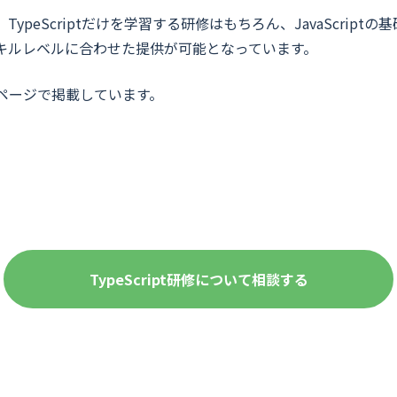
eScriptだけを学習する研修はもちろん、JavaScriptの基礎
コンサルティング業界
キルレベルに合わせた提供が可能となっています。
流通・小売業界
ページで掲載しています。
旅行・レジャー業界
教育業界
不動産・建設業界
TypeScript研修について相談する