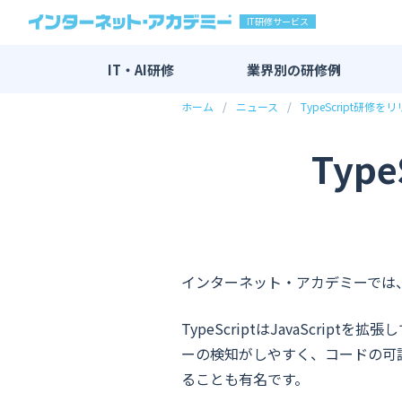
IT研修サービス
IT・AI研修
業界別の
研修例
ホーム
ニュース
TypeScript研修
IT・AI研修 全一覧
AI研修
Typ
DX研修
エンジニア研修
新入社員向け研修
マーケティング研修
インターネット・アカデミーでは、「
その他
TypeScriptはJavaScri
ーの検知がしやすく、コードの可読
ることも有名です。