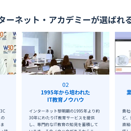
ターネット・アカデミーが選ばれ
1995年から培われた
IT教育ノウハウ
3C
インターネット黎明期の1995年より約
貴社
との
30年にわたりIT教育サービスを提供
ど、
いま
し、専門的なIT教育の知見を蓄積して
直結
ティ技
います。そのノウハウがあるからこ
応し