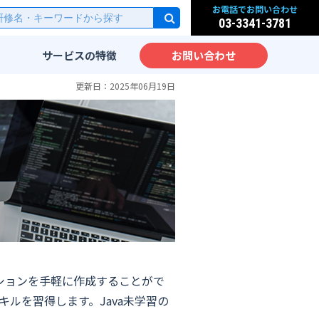
お電話でお問い合わせ
03-3341-3781
サービスの
特徴
お問い合わせ
研修
実践的なカリキュラム
更新日：2025年06月19日
派遣
先端IT技術をカリキュラム
化
サービス
IT教育のノウハウ
実践力が身につく研修設計
ッスン
海外人材のための英語IT研
修
大手企業向けIT研修
ム
ケーションを手軽に作成することがで
のスキルを習得します。Java未学習の