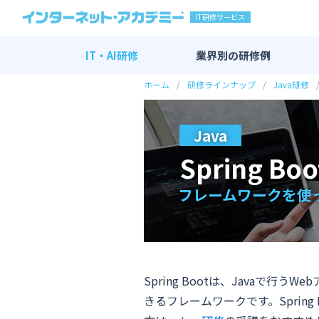
IT研修サービス
IT・AI研修
業界別の
研修例
ホーム
研修ラインナップ
Java研修
IT・AI研修 全一覧
AI研修
Java
DX研修
Spring Bo
エンジニア研修
新入社員向け研修
フレームワークを使っ
マーケティング研修
その他
Spring Bootは、Java
きるフレームワークです。Spring