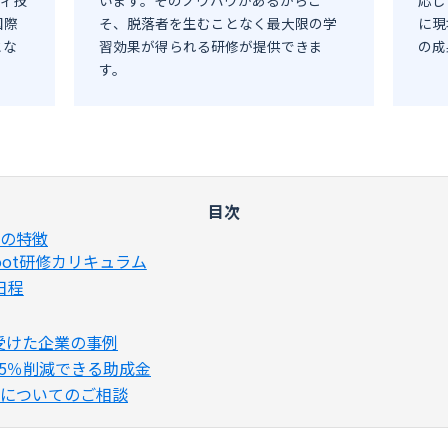
国際
そ、脱落者を生むことなく最大限の学
に現
とな
習効果が得られる研修が提供できま
の成
す。
研修の特徴
 Boot研修カリキュラム
日程
を受けた企業の事例
5％削減できる助成金
t研修についてのご相談