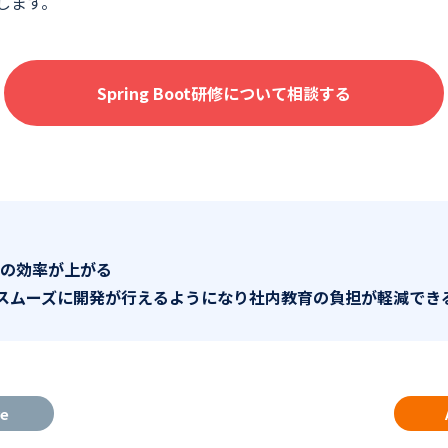
します。
コンサルティング業界
流通・小売業界
Spring Boot研修について相談する
旅行・レジャー業界
教育業界
不動産・建設業界
発の効率が上がる
スムーズに開発が行えるようになり社内教育の負担が軽減でき
re