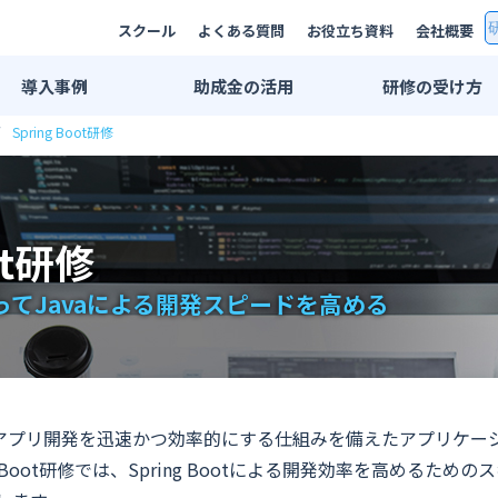
スクール
よくある質問
お役立ち資料
会社概要
導入
事例
助成金
の活用
研修の
受け方
Spring Boot研修
研修事例一覧
双方向リモート
AI研修事例
集合研修・講師
エンジニア研修事例
法人用スクール
ot研修
業界別活用例
eラーニング
IT・情報通信業界
プライベートレ
てJavaによる開発スピードを高める
広告・メディア業界
公開講座
金融・保険業界
推奨PC環境
メーカー系
学習管理システ
で行うWebアプリ開発を迅速かつ効率的にする仕組みを備えたアプリ
印刷業界
 Boot研修では、Spring Bootによる開発効率を高めるため
出版業界