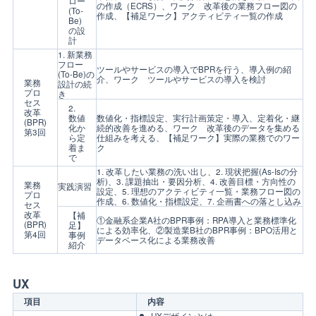
ロー
の作成（ECRS）、ワーク 改革後の業務フロー図の
(To-
作成、【補足ワーク】アクティビティ一覧の作成
Be)
の設
計
1. 新業務
フロー
ツールやサービスの導入でBPRを行う、導入例の紹
(To-Be)の
介、ワーク ツールやサービスの導入を検討
業務
設計の続
プロ
き
セス
2.
改革
数値
数値化・指標設定、実行計画策定・導入、定着化・継
(BPR)
化か
続的改善を進める、ワーク 改革後のデータを集める
第3回
ら定
仕組みを考える、【補足ワーク】実際の業務でのワー
着ま
ク
で
1. 改革したい業務の洗い出し、2. 現状把握(As-Isの分
析)、3. 課題抽出・要因分析、4. 改善目標・方向性の
業務
実践演習
設定、5. 理想のアクティビティ一覧・業務フロー図の
プロ
作成、6. 数値化・指標設定、7. 企画書への落とし込み
セス
改革
【補
①金融系企業A社のBPR事例：RPA導入と業務標準化
(BPR)
足】
による効率化、②製造業B社のBPR事例：BPO活用と
第4回
事例
データベース化による業務改善
紹介
UX
項目
内容
UXデザインとは