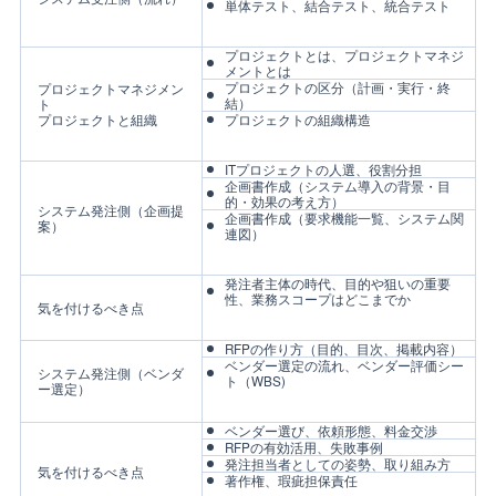
単体テスト、結合テスト、統合テスト
プロジェクトとは、プロジェクトマネジ
メントとは
プロジェクトの区分（計画・実行・終
プロジェクトマネジメン
結）
ト
プロジェクトと組織
プロジェクトの組織構造
ITプロジェクトの人選、役割分担
企画書作成（システム導入の背景・目
的・効果の考え方）
システム発注側（企画提
企画書作成（要求機能一覧、システム関
案）
連図）
発注者主体の時代、目的や狙いの重要
性、業務スコープはどこまでか
気を付けるべき点
RFPの作り方（目的、目次、掲載内容）
ベンダー選定の流れ、ベンダー評価シー
システム発注側（ベンダ
ト（WBS)
ー選定）
ベンダー選び、依頼形態、料金交渉
RFPの有効活用、失敗事例
発注担当者としての姿勢、取り組み方
気を付けるべき点
著作権、瑕疵担保責任