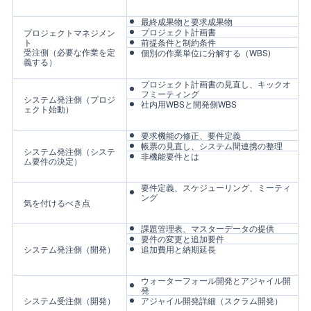
最終成果物と要求成果物
プロジェクト計画書
プロジェクトマネジメン
ト
前提条件と制約条件
受注側（必要な作業を定
個別の作業単位に分解する（WBS)
義する）
プロジェクト計画書の見直し、キックオ
フミーティング
システム発注側（プロジ
社内用WBSと開発側WBS
ェクト始動）
要求機能の修正、要件定義
帳票の見直し、システム間連携の整理
システム発注側（システ
非機能要件とは
ム要件の決定）
要件定義、スケジューリング、ミーティ
ング
気を付けるべき点
課題管理表、マスターデータの提供
要件の変更と追加要件
システム発注側（開発）
追加費用と納期延長
ウォーターフォール開発とアジャイル開
発
システム受注側（開発）
アジャイル開発詳細（スクラム開発）