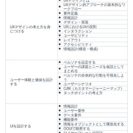
UXデザイン的アプローチの基本的なワ
ークフロー
要件定義
情報設計
デザイン・実装
UXにおけるUIの役割
UXデザインの考え方を身
につける
インタラクション
ユーザビリティ
レイアウト
アクセシビリティ
情報設計(構造・構成)
ペルソナを設定する
ユーザーの課題とニーズを仮説として
まとめる
ペルソナの全体的な行動を可視化しよ
う
ユーザー体験と価値を設計
する
ユーザーシナリオ
CJM（カスタマージャーニーマップ）
タッチポイントの考え方
情報設計
ユーザー要件
データ要件
機能要件
情報をオブジェクトとして構造化する
UIを設計する
OOUIで観察する
ワイヤーフレームの設計