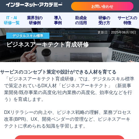
お問い合わせ
IT・AI
業界別の
導入
助成金
研修の
サービスの
研修一覧
研修例
事例
の活用
受け方
特徴
更新日：2025年06月19日
デジタルスキル標準
ビジネスアーキテクト育成研修
サービスのコンセプト策定や設計ができる人材を育てる
「ビジネスアーキテクト育成研修」では、デジタルスキル標準
で策定されているDX人材「ビジネスアーキテクト」（新規事
業開発/既存事業の高度化/社内業務の高度化、効率化などを行
う）を育成します。
DXリテラシーの向上や、ビジネス戦略の理解、業務プロセス
改革(BPR)、UX、開発ベンダーの管理など、ビジネスアーキ
テクトに求められる知識を学習します。