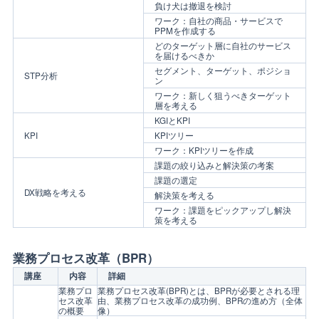
負け犬は撤退を検討
ワーク：自社の商品・サービスで
PPMを作成する
どのターゲット層に自社のサービス
を届けるべきか
セグメント、ターゲット、ポジショ
STP分析
ン
ワーク：新しく狙うべきターゲット
層を考える
KGIとKPI
KPI
KPIツリー
ワーク：KPIツリーを作成
課題の絞り込みと解決策の考案
課題の選定
DX戦略を考える
解決策を考える
ワーク：課題をピックアップし解決
策を考える
業務プロセス改革（BPR）
講座
内容
詳細
業務プロ
業務プロセス改革(BPR)とは、BPRが必要とされる理
セス改革
由、業務プロセス改革の成功例、BPRの進め方（全体
の概要
像）