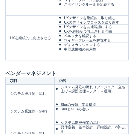
スタイリングルールを定義する
UXデザインを継続的に取り組む
UXのデザインプロセスを繰り返す
UXデザインを共通認識にする
UXを継続かつ向上させる理由
ペルソナを解説する
UXを継続的に向上させる
ワイヤーフレームを解説する
ディスカッションする
中間成果物の有用性
ベンダーマネジメント
項目
内容
システム発注の流れ（プロジェクト立ち
上げ～課題管理～テスト～運用）
システム発注側（流れ）
SIerの分類、業界構造
SIerとSESの違い
システム受注側（SIer）
システム開発作業の流れ
要件定義、基本設計、詳細設計、V字モデ
ル
システム受注側（流れ）