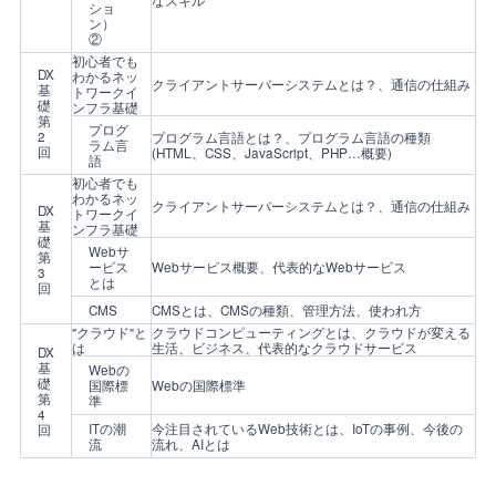
ショ
ン）
②
初心者でも
DX
わかるネッ
クライアントサーバーシステムとは？、通信の仕組み
基
トワークイ
礎
ンフラ基礎
第
プログ
2
プログラム言語とは？、プログラム言語の種類
ラム言
回
(HTML、CSS、JavaScript、PHP…概要)
語
初心者でも
わかるネッ
クライアントサーバーシステムとは？、通信の仕組み
DX
トワークイ
基
ンフラ基礎
礎
Webサ
第
ービス
Webサービス概要、代表的なWebサービス
3
とは
回
CMS
CMSとは、CMSの種類、管理方法、使われ方
"クラウド"と
クラウドコンピューティングとは、クラウドが変える
は
生活、ビジネス、代表的なクラウドサービス
DX
基
Webの
礎
国際標
Webの国際標準
第
準
4
ITの潮
今注目されているWeb技術とは、IoTの事例、今後の
回
流
流れ、AIとは