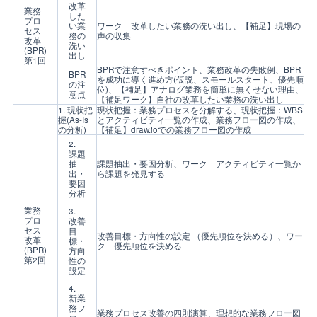
改革
業務
した
プロ
い業
ワーク 改革したい業務の洗い出し、【補足】現場の
セス
務の
声の収集
改革
洗い
(BPR)
出し
第1回
BPRで注意すべきポイント、業務改革の失敗例、BPR
BPR
を成功に導く進め方(仮説、スモールスタート、優先順
の注
位)、【補足】アナログ業務を簡単に無くせない理由、
意点
【補足ワーク】自社の改革したい業務の洗い出し
1. 現状把
現状把握：業務プロセスを分解する、現状把握：WBS
握(As-Is
とアクティビティ一覧の作成、業務フロー図の作成、
の分析)
【補足】draw.ioでの業務フロー図の作成
2.
課題
抽
課題抽出・要因分析、ワーク アクティビティ一覧か
出・
ら課題を発見する
要因
分析
業務
3.
プロ
改善
セス
目
改善目標・方向性の設定 （優先順位を決める）、ワー
改革
標・
ク 優先順位を決める
(BPR)
方向
第2回
性の
設定
4.
新業
務フ
業務プロセス改善の四則演算、理想的な業務フロー図