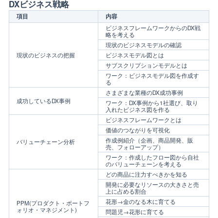
DXビジネス戦略
項目
内容
ビジネスフレームワークからのDX戦
略を考える
現状のビジネスモデルの確認
現状のビジネスの把握
ビジネスモデル図とは
サブスクリプションモデルとは
ワーク：ビジネスモデル図を作成す
る
さまざまな業種のDX成功事例
成功しているDX事例
ワーク：DX事例から1社選び、取り
入れたビジネス図を作る
ビジネスフレームワークとは
価値のつながりを可視化
作成例紹介（企画、商品開発、販
バリューチェーン分析
売、フォローアップ）
ワーク：作成したフロー図から自社
のバリューチェーンを考える
どの商品に注力すべきかを知る
開発に必要なリソースの大きさと売
上に占める割合
花形→金のなる木に育てる
PPM(プロダクト・ポートフ
ォリオ・マネジメント)
問題児→花形に育てる