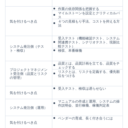
作業の依存関係を把握する
マイルストーンを設定とクリティカルパ
ス
気を付けるべき点
４つの見積もり手法、コストを抑える方
法
受入テスト（機能確認テスト、システム
間連携テスト、シナリオテスト、現新比
較テスト）
システム発注側（テス
ト・検収）
検収、本番稼働
品質とは、品質計画を立てる、品質をチ
ェックする
プロジェクトマネジメン
リスクとは、リスクを定義する、優先順
ト受注側（品質とリスク
位をつける
の管理）
受入テスト、検収は遅らせない
気を付けるべき点
マニュアルの作成と運用、システムの操
作説明会、並行稼働、稼働判定表
システム発注側（運用）
ベンダーの育成、長く付き合うには
気を付けるべき点