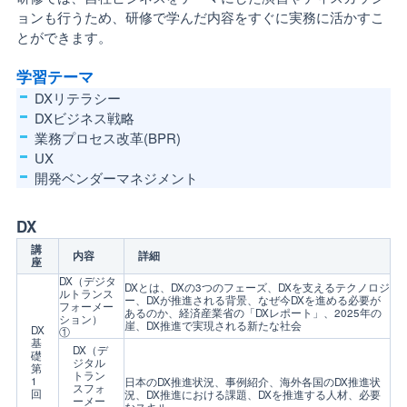
ョンも行うため、研修で学んだ内容をすぐに実務に活かすこ
とができます。
学習テーマ
DXリテラシー
DXビジネス戦略
業務プロセス改革(BPR)
UX
開発ベンダーマネジメント
DX
講
内容
詳細
座
DX（デジタ
DXとは、DXの3つのフェーズ、DXを支えるテクノロジ
ルトランス
ー、DXが推進される背景、なぜ今DXを進める必要が
フォーメー
あるのか、経済産業省の「DXレポート」、2025年の
ション）
崖、DX推進で実現される新たな社会
DX
①
基
DX（デ
礎
ジタル
第
トラン
1
日本のDX推進状況、事例紹介、海外各国のDX推進状
スフォ
回
況、DX推進における課題、DXを推進する人材、必要
ーメー
なスキル