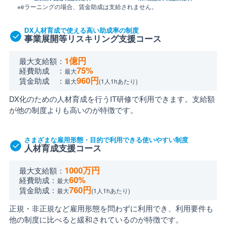
※eラーニングの場合、賃金助成は支給されません。
DX人材育成で使える高い助成率の制度
事業展開等リスキリング支援コース
1億円
最大支給額：
75%
経費助成 ：
最大
960円
賃金助成 ：
最大
(1人1hあたり)
DX化のための人材育成を行うIT研修で利用できます。支給額
が他の制度よりも高いのが特徴です。
さまざまな雇用形態・目的で利用できる使いやすい制度
人材育成支援コース
1000万円
最大支給額：
60%
経費助成：
最大
760円
賃金助成：
最大
(1人1hあたり)
正規・非正規など雇用形態を問わずに利用でき、利用要件も
他の制度に比べると緩和されているのが特徴です。