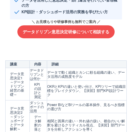
データを活用した意思決定・部門運営を行いたい管理職
の方
KPI設計・ダッシュボード活用の実務を学びたい方
データドリブン意思決定研修について相談する
講座
内容
詳細
データド
データで動く組織とカンに頼る組織の違い、デー
データ意
リブンと
タ活用の成熟度モデル
思決定1
は何か
～データ
KPI
ドリブン
OKRとKPIの違いと使い分け、KPIツリーで組織目
の設
経営の基
標をブレイクダウン、【演習】部門KPI設計ワー
計と
礎～
ク
測定
ダッシュ
Power BIなどBIツールの基本操作、見るべき指標
ボードの
データ意
の選び方
活用
思決定2
～ダッシ
デー
ュボード
タ解
相関と因果の違い・外れ値の扱い、都合のいい解
とデータ
釈の
釈を避けるクリティカル視点、【演習】部門デー
解釈～
落と
タを分析しアクションを導く