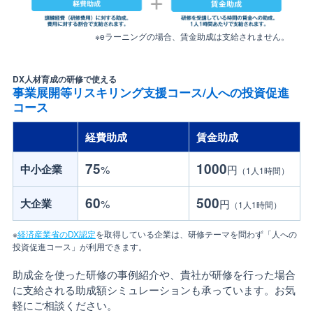
※eラーニングの場合、賃金助成は支給されません。
DX人材育成の研修で使える
事業展開等リスキリング支援コース/人への投資促進
コース
経費助成
賃金助成
75
1000
中小企業
%
円
（1人1時間）
60
500
大企業
%
円
（1人1時間）
※
経済産業省のDX認定
を取得している企業は、研修テーマを問わず「人への
投資促進コース」が利用できます。
助成金を使った研修の事例紹介や、貴社が研修を行った場合
に支給される助成額シミュレーションも承っています。お気
軽にご相談ください。