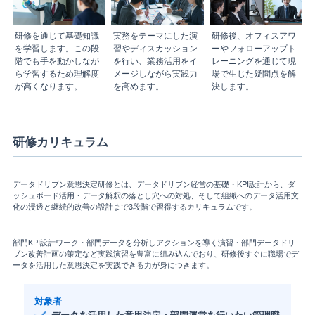
研修を通じて基礎知識
実務をテーマにした演
研修後、オフィスアワ
を学習します。この段
習やディスカッション
ーやフォローアップト
階でも手を動かしなが
を行い、業務活用をイ
レーニングを通じて現
ら学習するため理解度
メージしながら実践力
場で生じた疑問点を解
が高くなります。
を高めます。
決します。
研修カリキュラム
データドリブン意思決定研修とは、データドリブン経営の基礎・KPI設計から、ダ
ッシュボード活用・データ解釈の落とし穴への対処、そして組織へのデータ活用文
化の浸透と継続的改善の設計まで3段階で習得するカリキュラムです。
部門KPI設計ワーク・部門データを分析しアクションを導く演習・部門データドリ
ブン改善計画の策定など実践演習を豊富に組み込んでおり、研修後すぐに職場でデ
ータを活用した意思決定を実践できる力が身につきます。
対象者