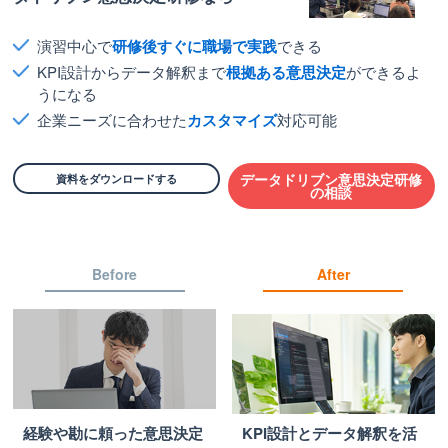
演習中心で
研修後すぐに職場で実践
できる
KPI設計からデータ解釈まで
根拠ある意思決定
ができるよ
うになる
企業ニーズに合わせた
カスタマイズ
対応可能
資料をダウンロードする
データドリブン意思決定研修
の相談
Before
After
経験や勘に頼った意思決定
KPI設計とデータ解釈を活