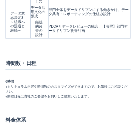
し穴
データ活
部門全体をデータドリブンにする働きかけ、デー
用文化の
データ意
タ共有・レポーティングの仕組み設計
醸成
思決定3
～組織へ
継続
の浸透と
的改
PDCAとデータレビューの統合、【演習】部門デ
継続～
善の
ータドリブン改善計画
設計
時間数・日程
6時間
※カリキュラム内容や時間数のカスタマイズができますので、お気軽にご相談くだ
さい。
※開催日程は貴社のご要望をお伺いしご提案いたします。
料金体系