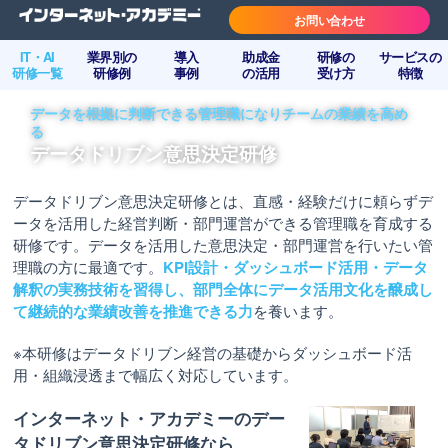
お問い合わせ
IT・AI
業界別の
導入
助成金
研修の
サービスの
研修一覧
研修例
事例
の活用
受け方
特徴
データを根拠に判断できる管理職になりチームの業績を高め
る
データドリブン意思決定研修
データドリブン意思決定研修とは、直感・経験だけに頼らずデ
ータを活用した経営判断・部門運営ができる管理職を育成する
研修です。データを活用した意思決定・部門運営を行いたい管
理職の方に最適です。
KPI設計・ダッシュボード活用・データ
解釈の実務技術を習得し、部門全体にデータ活用文化を醸成し
て継続的な業績改善を推進できる力
を養います。
※本研修はデータドリブン経営の基礎からダッシュボード活
用・組織浸透まで幅広く対応しています。
インターネット・アカデミーのデー
タドリブン意思決定研修なら