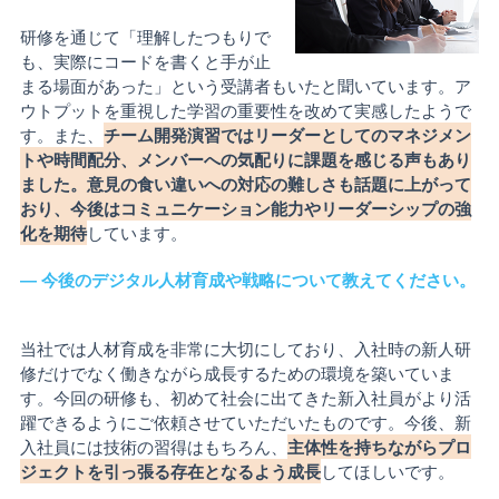
研修を通じて「理解したつもりで
も、実際にコードを書くと手が止
まる場面があった」という受講者もいたと聞いています。ア
ウトプットを重視した学習の重要性を改めて実感したようで
す。また、
チーム開発演習ではリーダーとしてのマネジメン
トや時間配分、メンバーへの気配りに課題を感じる声もあり
ました。意見の食い違いへの対応の難しさも話題に上がって
おり、今後はコミュニケーション能力やリーダーシップの強
化を期待
しています。
― 今後のデジタル人材育成や戦略について教えてください。
当社では人材育成を非常に大切にしており、入社時の新人研
修だけでなく働きながら成長するための環境を築いていま
す。今回の研修も、初めて社会に出てきた新入社員がより活
躍できるようにご依頼させていただいたものです。今後、新
入社員には技術の習得はもちろん、
主体性を持ちながらプロ
ジェクトを引っ張る存在となるよう成長
してほしいです。