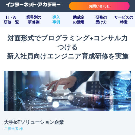
お問い合わせ
IT・AI
業界別の
導入
助成金
研修の
サービスの
研修一覧
研修例
事例
の活用
受け方
特徴
対面形式でプログラミング+コンサル力
つける
新入社員向けエンジニア育成研修を実施
大手IoTソリューション企業
ご担当者 様