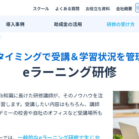
スクール
よくある質問
お役立ち資料
会社概要
導入
事例
助成金
の活用
研修の
受け方
修
研修事例一覧
双方向リモート
AI研修事例
集合研修・講師
タイミングで受講＆学習状況を管
エンジニア研修事例
法人用スクール
eラーニング研修
業界別活用例
eラーニング
IT・情報通信業界
プライベートレ
広告・メディア業界
公開講座
eb知識に長けた研修講師が、そのノウハウを注
学習します。受講したい内容はもちろん、講師
金融・保険業界
推奨PC環境
デミーの校舎や自社のオフィスなど受講場所も
メーカー系
学習管理システ
印刷業界
ーでは、
一般的なeラーニング研修で生じや
出版業界