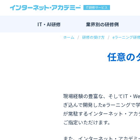
IT研修サービス
IT・AI研修
業界別の
研修例
ホーム
研修の受け方
eラーニング研
IT・AI研修 全一覧
AI研修
任意の
DX研修
エンジニア研修
新入社員向け研修
マーケティング研修
現場経験の豊富な、そしてIT・W
ぎ込んで開発したeラーニングで
その他
が常駐するインターネット・アカ
ご指定いただけます。
また、インターネット・アカデミ