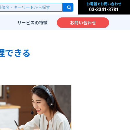
お電話でお問い合わせ
03-3341-3781
サービスの
特徴
お問い合わせ
研修
実践的なカリキュラム
派遣
先端IT技術をカリキュラム
理できる
化
サービス
IT教育のノウハウ
実践力が身につく研修設計
ッスン
海外人材のための英語IT研
修
大手企業向けIT研修
ム