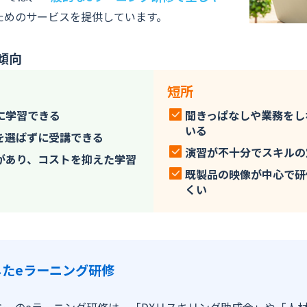
ためのサービスを提供しています。
コンサルティング業界
流通・小売業界
傾向
旅行・レジャー業界
短所
教育業界
に学習できる
聞きっぱなしや業務をし
不動産・建設業界
いる
を選ばずに受講できる
演習が不十分でスキルの
があり、コストを抑えた学習
既製品の映像が中心で研
くい
たeラーニング研修