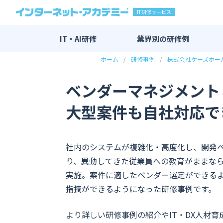
IT研修サービス
IT・AI研修
業界別の
研修例
ホーム
研修事例
株式会社ケーズホー
IT・AI研修 全一覧
AI研修
ベンダーマネジメント
DX研修
大型案件も自社対応で
エンジニア研修
新入社員向け研修
社内のシステムが複雑化・高度化し、開発
マーケティング研修
り、異動してきた従業員への教育がままな
その他
実施。案件に適したベンダー選定ができる
指摘ができるようになった研修事例です。
より詳しい研修事例の紹介やIT・DX人材