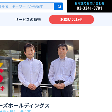
お電話でお問い合わせ
03-3341-3781
サービスの
特徴
お問い合わせ
研修
実践的なカリキュラム
派遣
先端IT技術をカリキュラム
化
サービス
IT教育のノウハウ
実践力が身につく研修設計
ッスン
海外人材のための英語IT研
修
大手企業向けIT研修
ム
ーズホールディングス
推進本部システム室