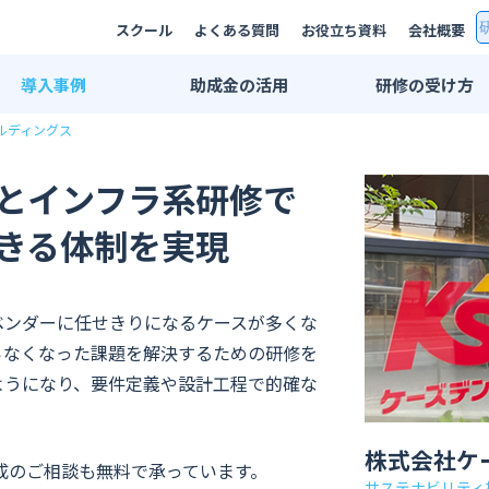
スクール
よくある質問
お役立ち資料
会社概要
導入
事例
助成金
の活用
研修の
受け方
ルディングス
研修事例一覧
双方向リモート
AI研修事例
集合研修・講師
とインフラ系研修で
エンジニア研修事例
法人用スクール
きる体制を実現
業界別活用例
eラーニング
IT・情報通信業界
プライベートレ
ベンダーに任せきりになるケースが多くな
広告・メディア業界
公開講座
らなくなった課題を解決するための研修を
金融・保険業界
推奨PC環境
ようになり、要件定義や設計工程で的確な
メーカー系
学習管理システ
印刷業界
株式会社ケ
育成のご相談も無料で承っています。
出版業界
サステナビリティ