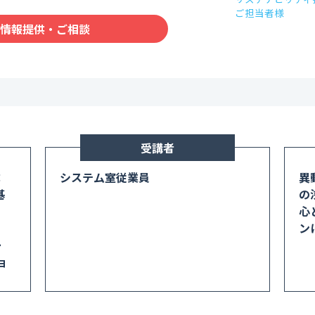
ご担当者様
コンサルティング業界
情報提供・ご相談
流通・小売業界
旅行・レジャー業界
教育業界
不動産・建設業界
受講者
成
システム室従業員
異
基
の
、
心
、
ン
ー
ョ