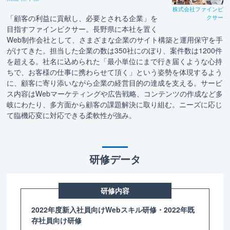
株式会社ファインピ
クサー
「顧客の利益に貢献し、必要とされる企業」を
目指すファインピクサー。長野県に本社を置く
Web制作会社として、さまざまな企業のサイト構築と運用保守を手
がけてきた。担当した企業の数は350社にのぼり、案件数は1200件
を超える。社名に込められた「最小単位にまで行き届くような心持
ちで、お客様の仕事に携わらせて頂く」という姿勢を体現するよう
に、顧客に寄り添いながら企業の経営目的の達成を支える。サービ
ス内容はWebマーケティングや広告戦略、コンテンツの作成など多
岐にわたり、多方面から顧客の課題解決に取り組む。ニーズに応じ
て臨機応変に対応できる柔軟性が強み。
研修データ
研修内容
2022年度新入社員向けWebスキル研修・2022年既
存社員向け研修