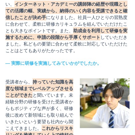
い、
インターネット・アカデミーの講師陣の経歴や現職とし
ての活躍の幅、実績から、納得のいく内容を受講できると確
信したことが決め手
になりました。社員一人ひとりの習熟度
に合わせて、柔軟に研修カリキュラムを組んでいただけたこ
とも大きなポイントです。また、
助成金を利用して研修を実
施するために、申請の段階から手厚くサポート
していただき
ました。私どもの要望に合わせて柔軟に対応していただけた
ことはとてもありがたかったです。
― 実際に研修を実施してみていかがでしたか。
受講者から、
持っていた知識を高
度な領域までレベルアップさせる
ことができた
と聞いています。未
経験分野の研修を受けた受講者か
らもポジティブな声が多く、研修
後に改めて新領域にも取り組んで
いきたいという要望も社内から聞
こえてきました。
これからリスキ
リングを推進していく上で絶好の