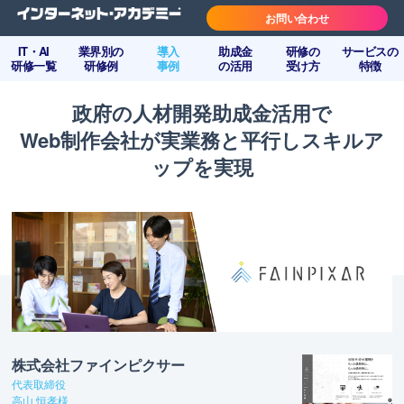
お問い合わせ
IT・AI
業界別の
導入
助成金
研修の
サービスの
研修一覧
研修例
事例
の活用
受け方
特徴
政府の人材開発助成金活用で
Web制作会社が実業務と平行しスキルア
ップを実現
株式会社ファインピクサー
代表取締役
高山 恒孝様