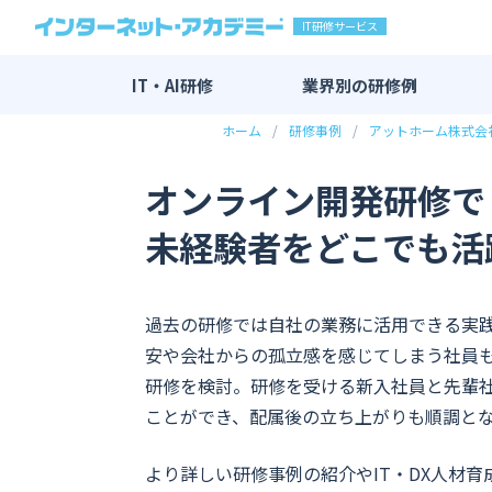
IT研修サービス
IT・AI研修
業界別の
研修例
ホーム
研修事例
アットホーム株式会
IT・AI研修 全一覧
AI研修
オンライン開発研修で
DX研修
未経験者をどこでも活
エンジニア研修
新入社員向け研修
過去の研修では自社の業務に活用できる実
マーケティング研修
安や会社からの孤立感を感じてしまう社員
その他
研修を検討。研修を受ける新入社員と先輩
ことができ、配属後の立ち上がりも順調と
より詳しい研修事例の紹介やIT・DX人材