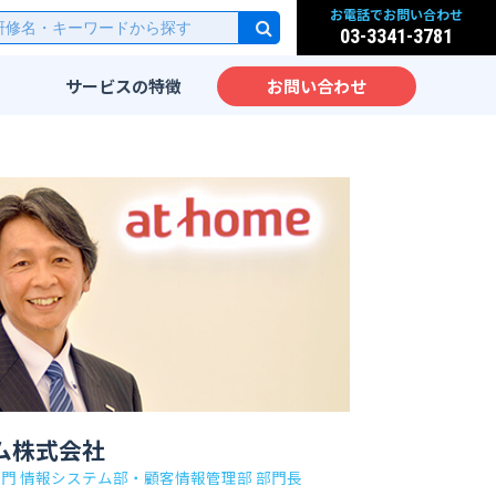
お電話でお問い合わせ
03-3341-3781
サービスの
特徴
お問い合わせ
研修
実践的なカリキュラム
派遣
先端IT技術をカリキュラム
化
サービス
IT教育のノウハウ
実践力が身につく研修設計
ッスン
海外人材のための英語IT研
修
大手企業向けIT研修
ム
ム株式会社
部門 情報システム部・顧客情報管理部 部門長