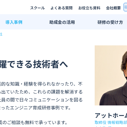
スクール
よくある質問
お役立ち資料
会社概要
導入
事例
助成金
の活用
研修の
受け方
社
研修事例一覧
双方向リモート
AI研修事例
集合研修・講師
エンジニア研修事例
法人用スクール
躍できる技術者へ
業界別活用例
eラーニング
IT・情報通信業界
プライベートレ
践的な知識・経験を得られなかったり、不
広告・メディア業界
公開講座
も出ていたため、これらの課題を解消する
金融・保険業界
推奨PC環境
社員の間で日々コミュニケーションを図る
メーカー系
学習管理システ
なったエンジニア育成研修事例です。
アットホー
印刷業界
育成のご相談も無料で承っています。
取締役 情報戦略
出版業界