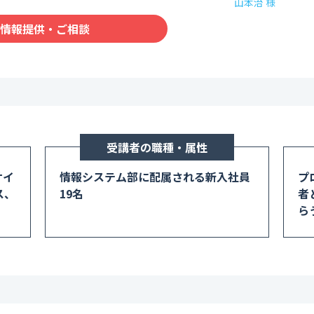
山本治 様
コンサルティング業界
情報提供・ご相談
流通・小売業界
旅行・レジャー業界
教育業界
不動産・建設業界
受講者の職種・属性
サイ
情報システム部に配属される新入社員
プ
ス、
19名
者
ら