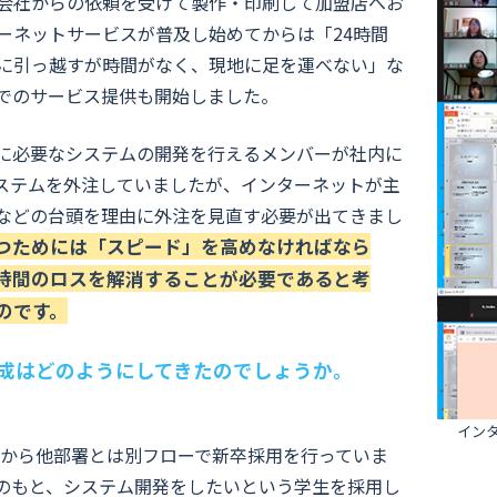
会社からの依頼を受けて製作・印刷して加盟店へお
ーネットサービスが普及し始めてからは「24時間
に引っ越すが時間がなく、現地に足を運べない」な
でのサービス提供も開始しました。
に必要なシステムの開発を行えるメンバーが社内に
システムを外注していましたが、インターネットが主
などの台頭を理由に外注を見直す必要が出てきまし
つためには「スピード」を高めなければなら
時間のロスを解消することが必要であると考
のです。
育成はどのようにしてきたのでしょうか。
イン
頃から他部署とは別フローで新卒採用を行っていま
のもと、システム開発をしたいという学生を採用し