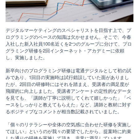
デジタルマーケティングのスペシャリストを目指す上で、プ
ログラミングのベースの知識は欠かせません。そこで、今春
入社した新入社員100名近くを2つのグループに分けて、プロ
グラミング研修を2回インターネット・アカデミーに依頼
し、実施しました。
新卒向けのプログラミング研修は電通デジタルとして初の試
みであり、1回目の実施時は試行錯誤していた面がありまし
たが、2回目の研修時にはそれを踏まえ、受講者の満足度が
飛躍的に向上しました。受講者アンケートの定性的なデータ
を見ても、「講師が丁寧に説明してくれて嬉しかった」「ベ
ースをしっかりと教えてもらえた」など、講師と教材に対す
るポジティブなコメントが相当数記載されていました。
「個々のリテラシーや全体の空気感に合わせた研修を実施し
てほしい」というのが我々の要望でしたから、提案時に約束
した通りの研修を実施して頂き、非常に満足しています。