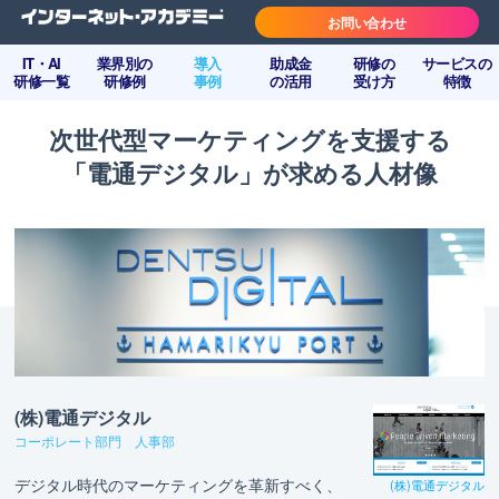
お問い合わせ
IT・AI
業界別の
導入
助成金
研修の
サービスの
研修一覧
研修例
事例
の活用
受け方
特徴
次世代型マーケティングを支援する
「電通デジタル」が求める人材像
(株)電通デジタル
コーポレート部門 人事部
デジタル時代のマーケティングを革新すべく、
(株)電通デジタル