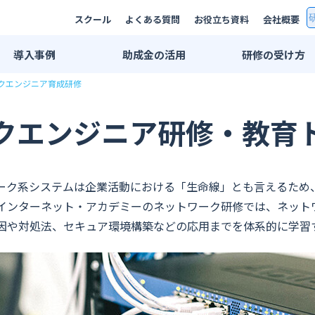
スクール
よくある質問
お役立ち資料
会社概要
導入
事例
助成金
の活用
研修の
受け方
クエンジニア育成研修
研修事例一覧
双方向リモート
AI研修事例
集合研修・講師
クエンジニア研修・教育
エンジニア研修事例
法人用スクール
業界別活用例
eラーニング
ーク系システムは企業活動における「生命線」とも言えるため
IT・情報通信業界
プライベートレ
インターネット・アカデミーのネットワーク研修では、ネット
広告・メディア業界
公開講座
因や対処法、セキュア環境構築などの応用までを体系的に学習
金融・保険業界
推奨PC環境
メーカー系
学習管理システ
印刷業界
出版業界