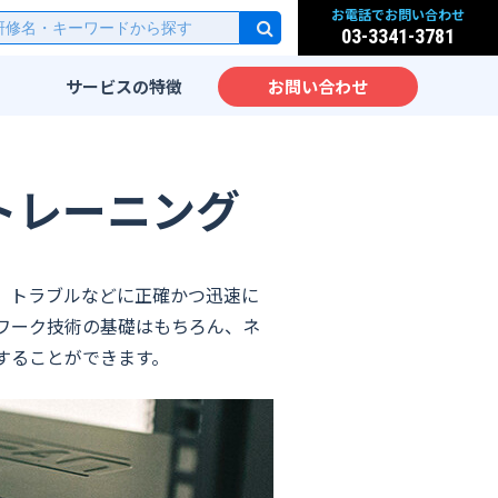
お電話でお問い合わせ
03-3341-3781
サービスの
特徴
お問い合わせ
研修
実践的なカリキュラム
派遣
先端IT技術をカリキュラム
トレーニング
化
サービス
IT教育のノウハウ
実践力が身につく研修設計
、トラブルなどに正確かつ迅速に
ッスン
海外人材のための英語IT研
修
ワーク技術の基礎はもちろん、ネ
大手企業向けIT研修
することができます。
ム