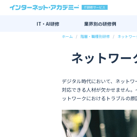
IT研修サービス
IT・AI研修
業界別の
研修例
ホーム
階層・職種別研修
ネットワー
IT・AI研修 全一覧
AI研修
ネットワー
DX研修
エンジニア研修
デジタル時代において、ネットワ
新入社員向け研修
対応できる人材が欠かせません。
マーケティング研修
ットワークにおけるトラブルの原
その他